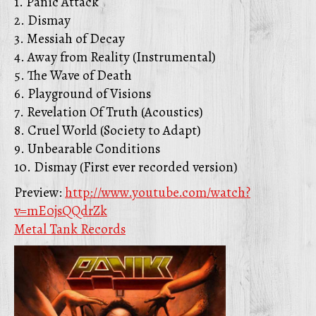
1. Panic Attack
2. Dismay
3. Messiah of Decay
4. Away from Reality (Instrumental)
5. The Wave of Death
6. Playground of Visions
7. Revelation Of Truth (Acoustics)
8. Cruel World (Society to Adapt)
9. Unbearable Conditions
10. Dismay (First ever recorded version)
Preview:
http://www.youtube.com/watch?
v=mE0jsQQdrZk
Metal Tank Records