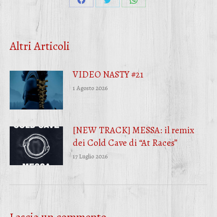
Condividi
Condividi
Condividi
su
su
su
Facebook
Twitter
WhatsApp
Altri Articoli
VIDEO NASTY #21
1 Agosto 2026
[NEW TRACK] MESSA: il remix
dei Cold Cave di “At Races”
17 Luglio 2026
Lascia un commento