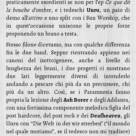
praticamente esordienti se non per l’ep
Ce que dit
la bouche d’ombre
, e i tedeschi
Unru
, un paio di
demo all’attivo e uno split con i Sun Worship, che
in quest’occasione uniscono le proprie forze
proponendo un brano a testa.
Stesso filone dicevamo, ma con qualche differenza
fra le due band. Seppur rientrando appieno nei
canoni del (sotto)genere, anche a livello di
lunghezza dei brani, i due progetti ci mostrano
due lati leggermente diversi di intenderlo
andando a pescare chi più da un precursore, chi
più da un altro. Così, se i Paramnesia fanno
propria la lezione degli
Ash Borer
e degli Addaura,
con una fortissima componente melodica figlia del
post hardcore, del post rock e dei
Deafheaven
, gli
Unru con “Die Welt in der wir strerben” (“il mondo
nel quale moriamo”, se il tedesco non mi tradisce)