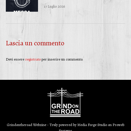
17 Luglio 2026
Lascia un commento
Devi essere
registrato
per inserire un commento.
Grindontheroad Webzine - Truly powered by
Media Forge Studio
on
Proweb
Systems