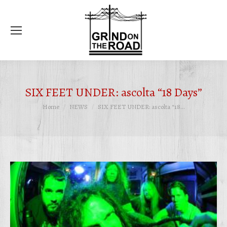
Ce
SIX FEET UNDER: ascolta “18 Days”
Tu sei qui:
Home
NEWS
SIX FEET UNDER: ascolta “18…