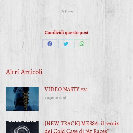
Di
Dave
Condividi questo post
Condividi
Condividi
Condividi
su
su
su
Facebook
Twitter
WhatsApp
Altri Articoli
VIDEO NASTY #21
1 Agosto 2026
[NEW TRACK] MESSA: il remix
dei Cold Cave di “At Races”