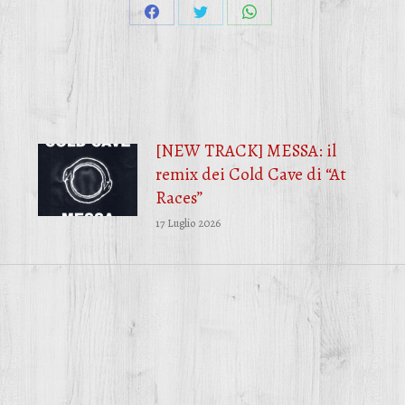
Condividi
Condividi
Condividi
su
su
su
Facebook
Twitter
WhatsApp
[NEW TRACK] MESSA: il
remix dei Cold Cave di “At
Races”
17 Luglio 2026