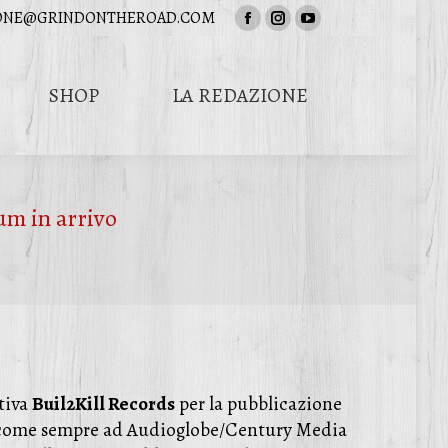
ONE@GRINDONTHEROAD.COM
Facebook
Instagram
YouTube
page
page
page
opens
opens
opens
SHOP
LA REDAZIONE
in
in
in
Cerca:
new
new
new
window
window
window
m in arrivo
tiva
Buil2Kill Records
per la pubblicazione
data come sempre ad Audioglobe/Century Media