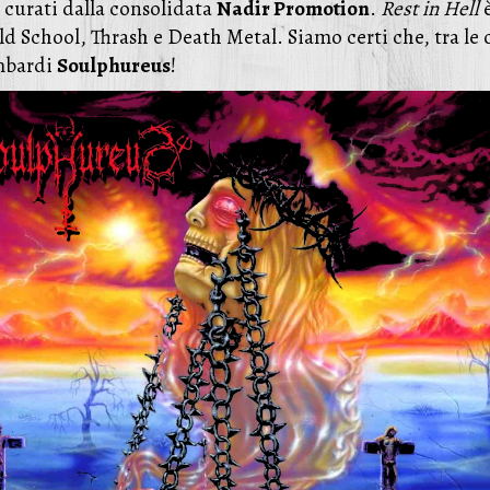
curati dalla consolidata
Nadir Promotion
.
Rest in Hell
è
 Old School, Thrash e Death Metal. Siamo certi che, tra 
ombardi
Soulphureus
!