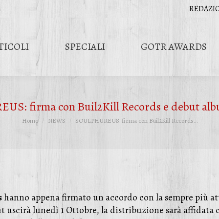
REDAZI
TICOLI
SPECIALI
GOTR AWARDS
S: firma con Buil2Kill Records e debut albu
Tu sei qui:
Home
NEWS
SOULPHUREUS: firma con Buil2Kill Records…
s
hanno appena firmato un accordo con la sempre più at
nght uscirà lunedì 1 Ottobre, la distribuzione sarà affi