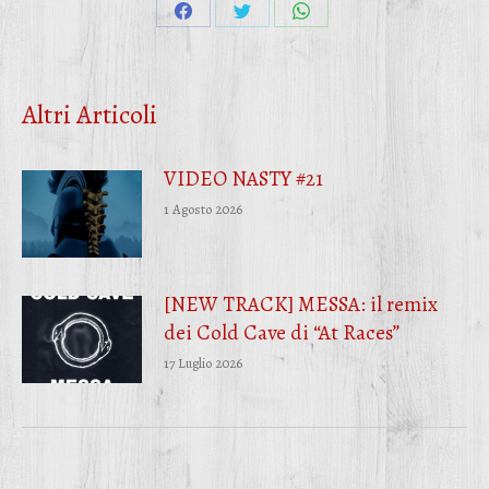
Condividi
Condividi
Condividi
su
su
su
Facebook
Twitter
WhatsApp
Altri Articoli
VIDEO NASTY #21
1 Agosto 2026
[NEW TRACK] MESSA: il remix
dei Cold Cave di “At Races”
17 Luglio 2026