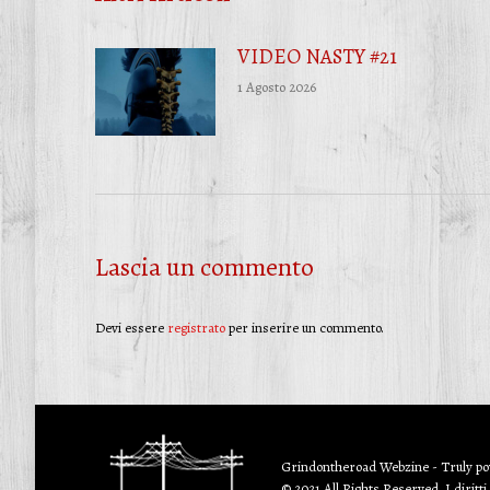
VIDEO NASTY #21
1 Agosto 2026
Lascia un commento
Devi essere
registrato
per inserire un commento.
Grindontheroad Webzine - Truly p
© 2021 All Rights Reserved. I diritti