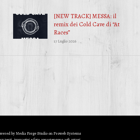
[NEW TRACK] MESSA: il
remix dei Cold Cave di “At
Races”
17 Luglio 2026
owered by
Media Forge Studio
on
Proweb
Systems
 su testi, immagini e foto appartengono agli autori.