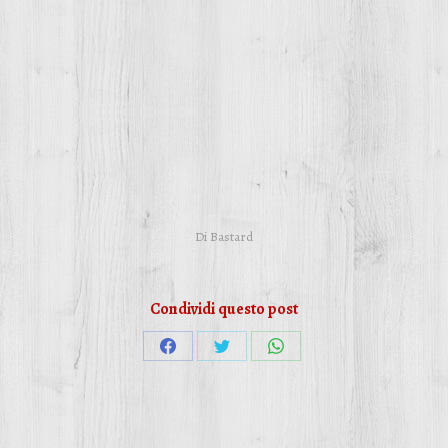
Di
Bastard
Condividi questo post
Condividi
Condividi
Condividi
su
su
su
Facebook
Twitter
WhatsApp