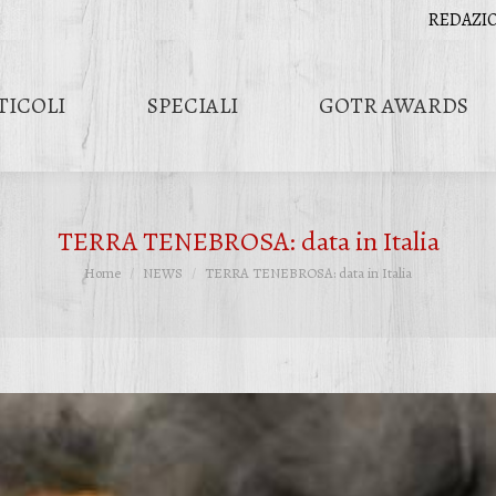
REDAZI
TICOLI
SPECIALI
GOTR AWARDS
TERRA TENEBROSA: data in Italia
Tu sei qui:
Home
NEWS
TERRA TENEBROSA: data in Italia