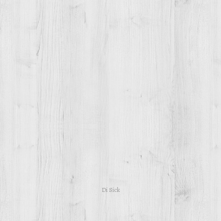
Di
Sick