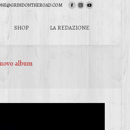
ONE@GRINDONTHEROAD.COM
Facebook
Instagram
YouTube
page
page
page
opens
opens
opens
SHOP
LA REDAZIONE
in
in
in
Cerca:
new
new
new
window
window
window
uovo album