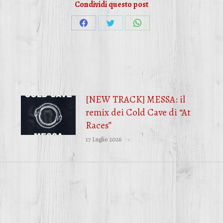
Condividi questo post
Condividi
Condividi
Condividi
su
su
su
Facebook
Twitter
WhatsApp
[NEW TRACK] MESSA: il
remix dei Cold Cave di “At
Races”
17 Luglio 2026