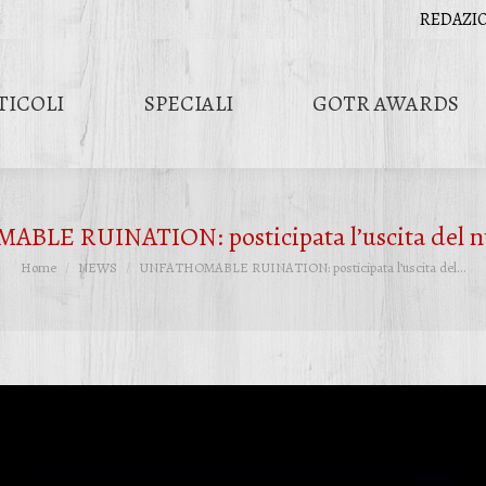
REDAZI
TICOLI
SPECIALI
GOTR AWARDS
LE RUINATION: posticipata l’uscita del n
Tu sei qui:
Home
NEWS
UNFATHOMABLE RUINATION: posticipata l’uscita del…