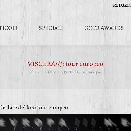
REDAZI
TICOLI
SPECIALI
GOTR AWARDS
VISCERA///: tour europeo
Tu sei qui:
Home
NEWS
VISCERA///: tour europeo
 date del loro tour europeo.