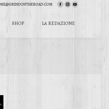
ONE@GRINDONTHEROAD.COM
Facebook
Instagram
YouTube
page
page
page
opens
opens
opens
SHOP
LA REDAZIONE
in
in
in
Cerca:
new
new
new
window
window
window