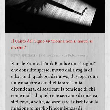
Il Canto del Cigno #9 “Donna non si nasce, si
diventa”
NEWS
,
SPECIALI
Di
Marco Valenti
22 Febbraio 2025
Female Fronted Punk Bands è una “pagina”
che consulto spesso, mosso dalla voglia di
cibarmi di qualcosa di nuovo, di scoprire un
nuovo sapore a cui dichiarare la mia
dipendenza, di scaricare la tensione di chi,
come molti di quelli che scrivono di musica,
si ritrova, a volte, ad ascoltare i dischi con la
missione (o meglio l’incombenza) di