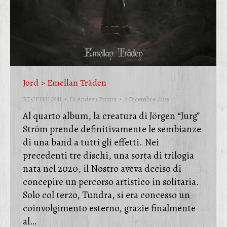
Jord > Emellan Träden
RECENSIONI
Di
Andrea Pizzini
2 Dicembre 2025
Al quarto album, la creatura di Jörgen “Jurg”
Ström prende definitivamente le sembianze
di una band a tutti gli effetti. Nei
precedenti tre dischi, una sorta di trilogia
nata nel 2020, il Nostro aveva deciso di
concepire un percorso artistico in solitaria.
Solo col terzo, Tundra, si era concesso un
coinvolgimento esterno, grazie finalmente
al…