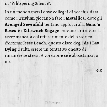
in “Whispering Silence”.
In un mondo metal dove colleghi di vecchia data
come i
Trivium
giocano a fare i
Metallica
, dove gli
Avenged
Sevenfold
tentano approcci alla
Guns
‘
n
Roses
e i
Killswitch
Engage
provano a ritrovare la
verve
mancata col reinserimento dello storico
frontman
Jesse
Leach
, questo disco degli
As
I
Lay
Dying
risulta essere un tentativo onesto di
rimanere se stessi. A voi capire se è abbastanza, o
no.
6.0
Di
Downpour