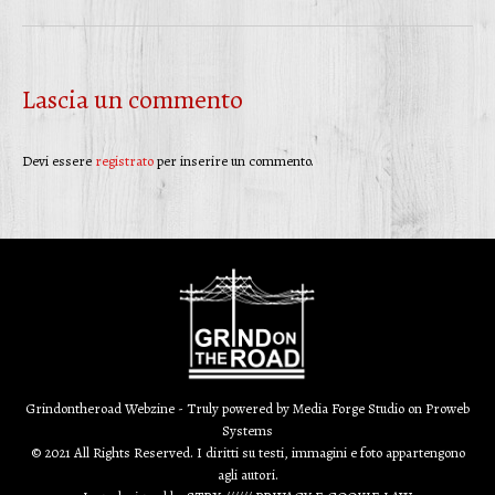
Lascia un commento
Devi essere
registrato
per inserire un commento.
Grindontheroad Webzine - Truly powered by
Media Forge Studio
on
Proweb
Systems
© 2021 All Rights Reserved. I diritti su testi, immagini e foto appartengono
agli autori.