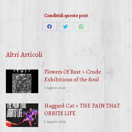
Condividi questo post
Condividi
Condividi
Condividi
su
su
su
Facebook
Twitter
WhatsApp
Altri Articoli
Flowers Of Rust > Crude
Exhibitions of the Soul
7 Agosto 2026
Haggard Cat > THE PAIN THAT
ORBITS LIFE
5 Agosto 2026