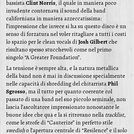
bassista
Clint
Norris
, il quale in maniera poco
invadente contornava il sound della band
californiana in maniera azzeccatissima:
l’impressione che invece si ha su questo disco è un
senso di forzatura nel voler ritagliare a tutti i costi
lo spazio per le clean vocals di
Josh
Gilbert
che
risultano spesso stucchevoli come nel primo
singolo “A Greater Foundation”.
La tensione è sempre alta, e la natura metallica
della band non è mai in discussione specialmente
nelle capacità di shredding del chitarrista
Phil
Sgrosso
, ma il tutto per quanto coerente col
passato di una band nel suo piccolo seminale, non
lascia l’ascoltatore impressionato nonostante le
buone idee che qua e la si ritrovano nella
tracklist
,
come le strofe di “Cauterize” in perfetto stile
swedish
o l’apertura centrale di “Resilence” e il solo