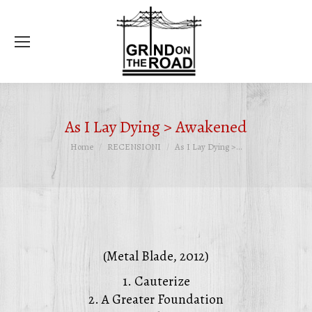
Ce
As I Lay Dying > Awakened
Tu sei qui:
Home
RECENSIONI
As I Lay Dying >…
(Metal Blade, 2012)
1. Cauterize
2. A Greater Foundation