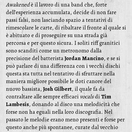
Awakened
è il lavoro di una band che, forte
dell’esperienza accumulata, decide di non fare
passi falsi, non lasciando spazio a tentativi di
rimescolare le carte, di ribaltare il fronte al quale si
è abituato e di proseguire su una strada già
percorsa e per questo sicura. I soliti riff granitici
sono scanditi come un metronomo dalla
precisione del batterista
Jordan
Mancino
, e se si
può parlare di una differenza con i vecchi dischi
questa sta tutta nel tentativo di sfruttare nella
maniera migliore possibile le doti canore del
nuovo bassista,
Josh
Gilbert
, il quale fa da
contraltare alle sempre efficaci
vocals
di
Tim
Lambesis
, donando al disco una melodicità che
forse non ha eguali nella loro discografia. Nel
passato le melodie erano meno presenti e forse per
questo anche più spontanee, curate dal vecchio