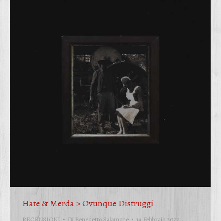
Hate & Merda > Ovunque Distruggi
RECENSIONI
Di
Benedetto Salamone
14 Febbraio 2022