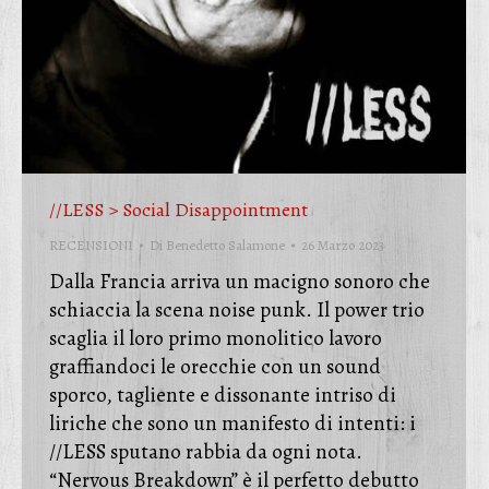
//LESS > Social Disappointment
RECENSIONI
Di
Benedetto Salamone
26 Marzo 2023
Dalla Francia arriva un macigno sonoro che
schiaccia la scena noise punk. Il power trio
scaglia il loro primo monolitico lavoro
graffiandoci le orecchie con un sound
sporco, tagliente e dissonante intriso di
liriche che sono un manifesto di intenti: i
//LESS sputano rabbia da ogni nota.
“Nervous Breakdown” è il perfetto debutto