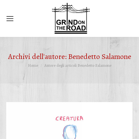
Ce
Archivi dell'autore:
Benedetto Salamone
Tu sei qui:
Home
Autore degli articoli Benedetto Salamone