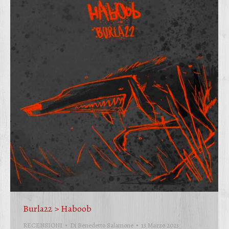
Burla22 > Haboob
RECENSIONI
Di
Benedetto Salamone
13 Marzo 2023