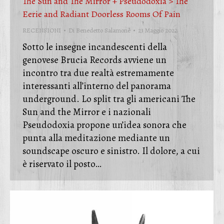
The Sun and The Mirror + Pseudodoxia > The
Eerie and Radiant Doorless Rooms Of Pain
RECENSIONI
Di
Benedetto Salamone
23 Maggio 2022
Sotto le insegne incandescenti della
genovese Brucia Records avviene un
incontro tra due realtà estremamente
interessanti all’interno del panorama
underground. Lo split tra gli americani The
Sun and the Mirror e i nazionali
Pseudodoxia propone un’idea sonora che
punta alla meditazione mediante un
soundscape oscuro e sinistro. Il dolore, a cui
è riservato il posto…