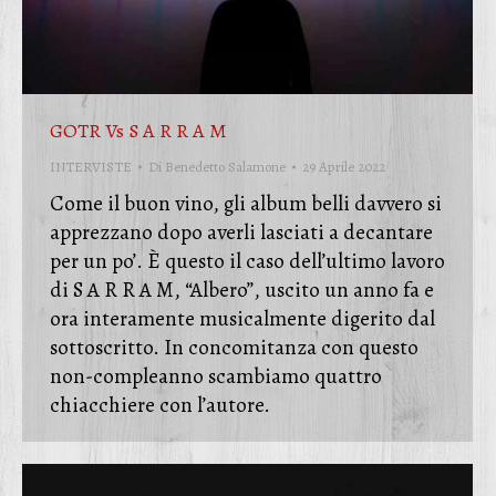
GOTR Vs S A R R A M
INTERVISTE
Di
Benedetto Salamone
29 Aprile 2022
Come il buon vino, gli album belli davvero si
apprezzano dopo averli lasciati a decantare
per un po’. È questo il caso dell’ultimo lavoro
di S A R R A M, “Albero”, uscito un anno fa e
ora interamente musicalmente digerito dal
sottoscritto. In concomitanza con questo
non-compleanno scambiamo quattro
chiacchiere con l’autore.