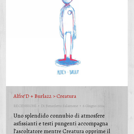
Alfre’D + Burla22 > Creatura
RECENSIONI
Di
Benedetto Salamone
6 Giugno 2024
Uno splendido connubio di atmosfere
asfissianti e testi pungenti accompagna
l’ascoltatore mentre Creatura opprime il