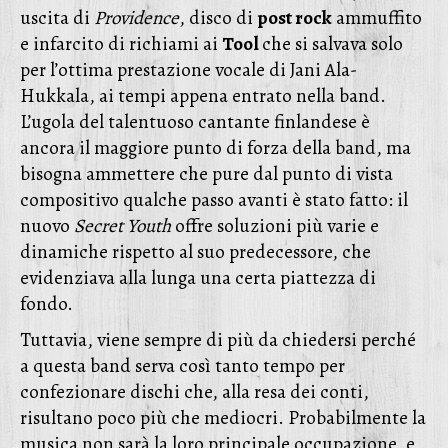
uscita di
Providence
, disco di
post rock
ammuffito
e infarcito di richiami ai
Tool
che si salvava solo
per l’ottima prestazione vocale di Jani Ala-
Hukkala, ai tempi appena entrato nella band.
L’ugola del talentuoso cantante finlandese è
ancora il maggiore punto di forza della band, ma
bisogna ammettere che pure dal punto di vista
compositivo qualche passo avanti è stato fatto: il
nuovo
Secret Youth
offre soluzioni più varie e
dinamiche rispetto al suo predecessore, che
evidenziava alla lunga una certa piattezza di
fondo.
Tuttavia, viene sempre di più da chiedersi perché
a questa band serva così tanto tempo per
confezionare dischi che, alla resa dei conti,
risultano poco più che mediocri. Probabilmente la
musica non sarà la loro principale occupazione, e