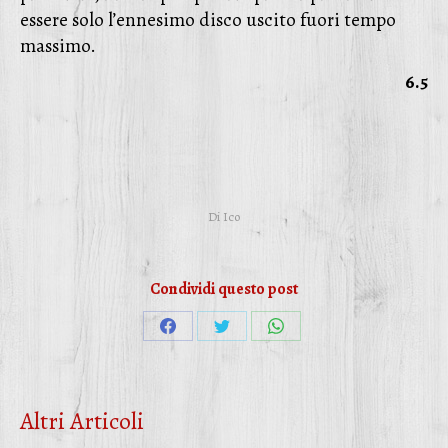
essere solo l’ennesimo disco uscito fuori tempo
massimo.
6.5
Di
Ico
Condividi questo post
Condividi
Condividi
Condividi
su
su
su
Facebook
Twitter
WhatsApp
Altri Articoli