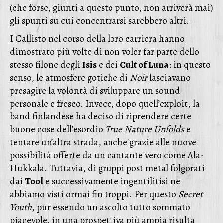
(che forse, giunti a questo punto, non arriverà mai)
gli spunti su cui concentrarsi sarebbero altri.
I Callisto nel corso della loro carriera hanno
dimostrato più volte di non voler far parte dello
stesso filone degli
Isis
e dei
Cult of Luna
: in questo
senso, le atmosfere gotiche di
Noir
lasciavano
presagire la volontà di sviluppare un sound
personale e fresco. Invece, dopo quell’exploit, la
band finlandese ha deciso di riprendere certe
buone cose dell’esordio
True Nature Unfolds
e
tentare un’altra strada, anche grazie alle nuove
possibilità offerte da un cantante vero come Ala-
Hukkala. Tuttavia, di gruppi post metal folgorati
dai
Tool
e successivamente ingentilitisi ne
abbiamo visti ormai fin troppi. Per questo
Secret
Youth
, pur essendo un ascolto tutto sommato
piacevole, in una prospettiva più ampia risulta