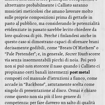
altrettanto probabilmente i Callisto saranno
musicisti meticolosi che amano lavorare molto
sulle proprie composizioni prima di gettarle in
pasto al pubblico, ma considerando le potenzialità
evidenziate in passato sarebbe lecito chiedere da
loro qualcosa di più. Perché i finlandesi anche in
questo caso si dimostrano capaci di sfornare brani
decisamente godibili, come “Breats Of Mothers” o
“Pale Pretender”; e, in generale,
Secret Youth
scorre
via senza insormontabili picchi di noia. Poi però
non si può non storcere il naso quando i Callisto ci
propinano certi banali intermezzi
post metal
composti col manuale d’istruzioni a fianco, come
accade in “Backbone”, astutamente scelta come
singolo di presentazione al disco. Ormai è chiaro
come questo non sia più il loro genere di
competenza: per fare davvero un salto di qualità