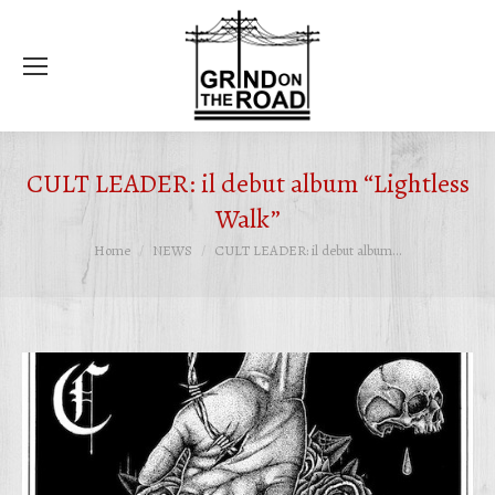
Ce
CULT LEADER: il debut album “Lightless
Walk”
Tu sei qui:
Home
NEWS
CULT LEADER: il debut album…