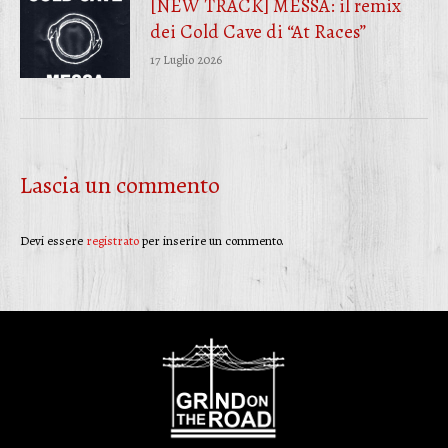
[NEW TRACK] MESSA: il remix
dei Cold Cave di “At Races”
17 Luglio 2026
Lascia un commento
Devi essere
registrato
per inserire un commento.