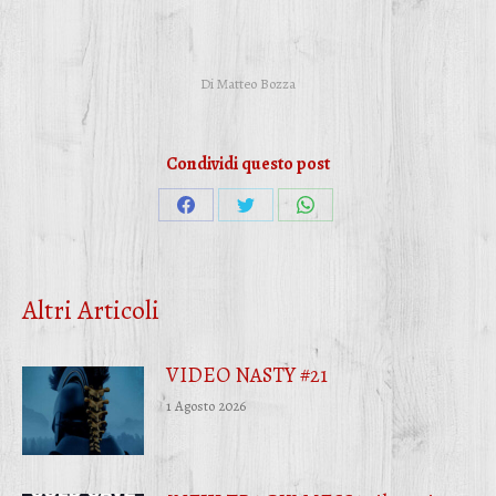
Di
Matteo Bozza
Condividi questo post
Condividi
Condividi
Condividi
su
su
su
Facebook
Twitter
WhatsApp
Altri Articoli
VIDEO NASTY #21
1 Agosto 2026