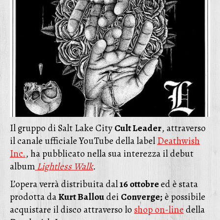
Il gruppo di Salt Lake City
Cult Leader
, attraverso
il canale ufficiale YouTube della label
Deathwish
Inc.
, ha pubblicato nella sua interezza il debut
album
Lightless Walk
.
L’opera verrà distribuita dal
16 ottobre
ed è stata
prodotta da
Kurt Ballou
dei
Converge;
è possibile
acquistare il disco attraverso lo
shop on-line
della