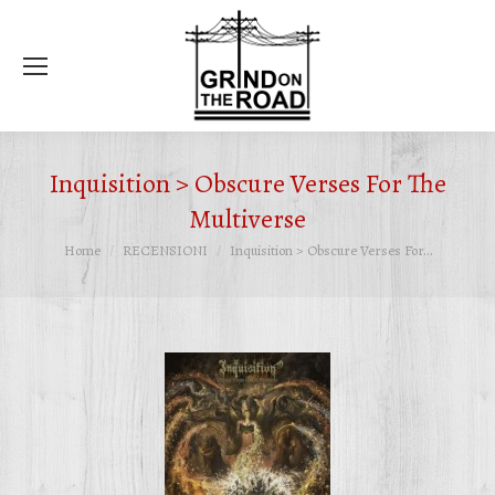
Ce
Inquisition > Obscure Verses For The
Multiverse
Tu sei qui:
Home
RECENSIONI
Inquisition > Obscure Verses For…