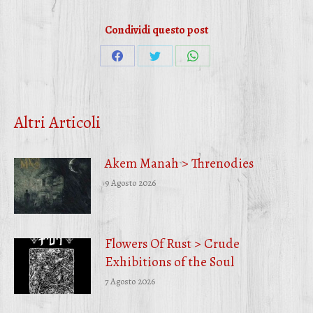
Condividi questo post
Condividi
Condividi
Condividi
su
su
su
Facebook
Twitter
WhatsApp
Altri Articoli
Akem Manah > Threnodies
9 Agosto 2026
Flowers Of Rust > Crude
Exhibitions of the Soul
7 Agosto 2026