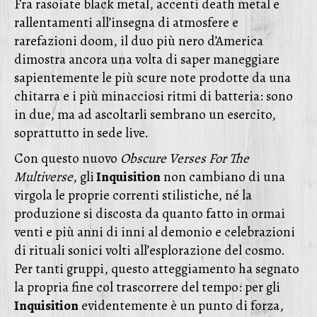
Fra rasoiate black metal, accenti death metal e
rallentamenti all’insegna di atmosfere e
rarefazioni doom, il duo più nero d’America
dimostra ancora una volta di saper maneggiare
sapientemente le più scure note prodotte da una
chitarra e i più minacciosi ritmi di batteria: sono
in due, ma ad ascoltarli sembrano un esercito,
soprattutto in sede live.
Con questo nuovo
Obscure Verses For The
Multiverse
, gli
Inquisition
non cambiano di una
virgola le proprie correnti stilistiche, né la
produzione si discosta da quanto fatto in ormai
venti e più anni di inni al demonio e celebrazioni
di rituali sonici volti all’esplorazione del cosmo.
Per tanti gruppi, questo atteggiamento ha segnato
la propria fine col trascorrere del tempo: per gli
Inquisition
evidentemente è un punto di forza,