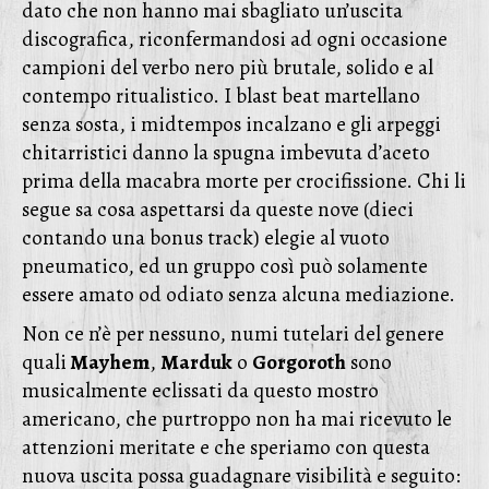
dato che non hanno mai sbagliato un’uscita
discografica, riconfermandosi ad ogni occasione
campioni del verbo nero più brutale, solido e al
contempo ritualistico. I blast beat martellano
senza sosta, i midtempos incalzano e gli arpeggi
chitarristici danno la spugna imbevuta d’aceto
prima della macabra morte per crocifissione. Chi li
segue sa cosa aspettarsi da queste nove (dieci
contando una bonus track) elegie al vuoto
pneumatico, ed un gruppo così può solamente
essere amato od odiato senza alcuna mediazione.
Non ce n’è per nessuno, numi tutelari del genere
quali
Mayhem
,
Marduk
o
Gorgoroth
sono
musicalmente eclissati da questo mostro
americano, che purtroppo non ha mai ricevuto le
attenzioni meritate e che speriamo con questa
nuova uscita possa guadagnare visibilità e seguito: