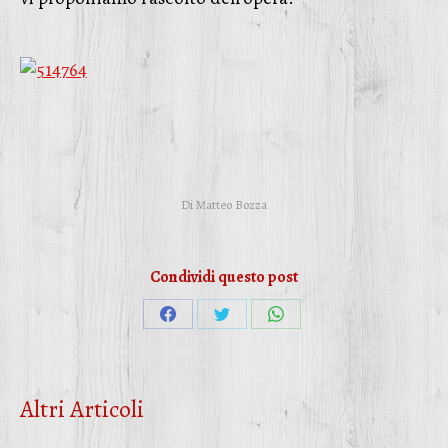
Di
Matteo Bozza
Condividi questo post
Condividi
Condividi
Condividi
su
su
su
Facebook
Twitter
WhatsApp
Altri Articoli