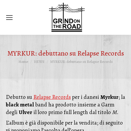
Ce
MYRKUR: debuttano su Relapse Records
Tu sei qui:
Home
NEWS
MYRKUR: debuttano su Relapse Records
Debutto su
Relapse Records
per i danesi
Myrkur
; la
black metal
band ha prodotto insieme a Garm
degli
Ulver
il loro primo full length dal titolo
M
.
L’album è già disponibile per la vendita; di seguito
vi proponiamo l’ascolto dell’opera.