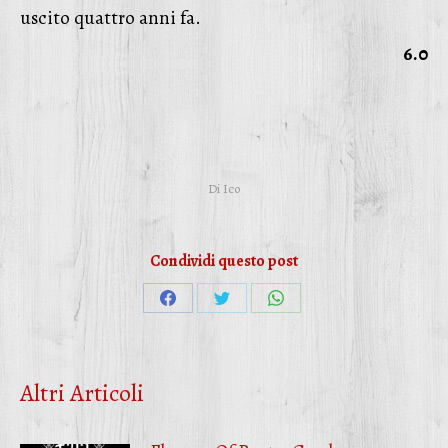
uscito quattro anni fa.
6.0
Di
Ico
Condividi questo post
Condividi
Condividi
Condividi
su
su
su
Facebook
Twitter
WhatsApp
Altri Articoli