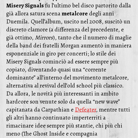
Misery Signals
fu l’ultimo bel disco partorito dalla
già allora satura scena
metalcore
degli anni
Duemila. Quell’album, uscito nel 2008, suscitò un
discreto clamore (a differenza del precedente, e
già ottimo,
Mirrors
), tanto che il numero di maglie
della band dei fratelli Morgan aumentò in maniera
esponenziale in giro per concerti; lo stile dei
Misery Signals cominciò ad essere sempre più
copiato, diventando quasi una “corrente
dominante” all’interno del movimento metalcore,
alternativa al revival dell’old school più classico.
Da allora, le novità più interessanti in ambito
hardcore son venute solo da quella “new wave”
capitanata da Carpathian e
Defeater
, mentre tutti
gli altri hanno continuato imperterriti a
rimacinare idee sempre più stantie, chi più chi
meno (The Ghost Inside e compagnia