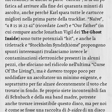
fatica ad arrivare alla fine dei quaranta minuti di
ascolto, anche perché Karl spara tutte le cartucce
migliori nella prima parte della tracklist. “Naïve”,
“4 8 15 16 23 42” (ricordate
Lost
?) e “Our Father” (in
cui compare anche Jonathan Vigil dei
The Ghost
Inside
) sono tutte potenziali “hit”, e anche la
titletrack e “Stockholm Syndr(h)ome” propongono
spunti interessanti (tralasciamo invece le
contaminazioni elettroniche presenti in alcuni
pezzi, che sfociano nel ridicolo nell’ultima “Curse
Of The Living”), ma è davvero troppo poco per
soddisfare un ascoltatore un minimo esigente, e
soprattutto per far alzare decentemente il voto che
trovate in fondo. Se proprio siete incontenibili fan
di Schubach e della sua band madre, potreste
anche trovare irresistibile questo disco, ma per noi
è come se fosse una raccolta di
b-sides
di un disco