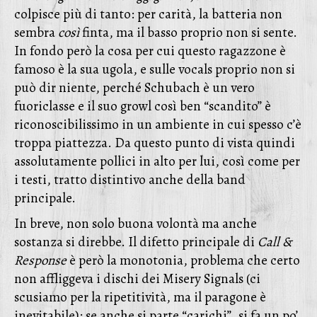
colpisce più di tanto: per carità, la batteria non
sembra
così
finta, ma il basso proprio non si sente.
In fondo però la cosa per cui questo ragazzone è
famoso è la sua ugola, e sulle vocals proprio non si
può dir niente, perché Schubach è un vero
fuoriclasse e il suo growl così ben “scandito” è
riconoscibilissimo in un ambiente in cui spesso c’è
troppa piattezza. Da questo punto di vista quindi
assolutamente pollici in alto per lui, così come per
i testi, tratto distintivo anche della band
principale.
In breve, non solo buona volontà ma anche
sostanza si direbbe. Il difetto principale di
Call &
Response
è però la monotonia, problema che certo
non affliggeva i dischi dei Misery Signals (ci
scusiamo per la ripetitività, ma il paragone è
inevitabile): se anche si parte “carichi”, si fa un po’