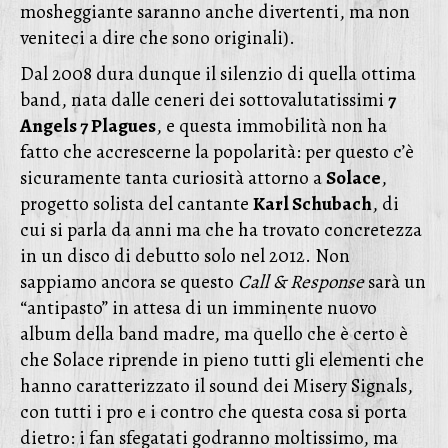
mosheggiante saranno anche divertenti, ma non
veniteci a dire che sono originali).
Dal 2008 dura dunque il silenzio di quella ottima
band, nata dalle ceneri dei sottovalutatissimi
7
Angels 7 Plagues
, e questa immobilità non ha
fatto che accrescerne la popolarità: per questo c’è
sicuramente tanta curiosità attorno a
Solace
,
progetto solista del cantante
Karl Schubach
, di
cui si parla da anni ma che ha trovato concretezza
in un disco di debutto solo nel 2012. Non
sappiamo ancora se questo
Call & Response
sarà un
“antipasto” in attesa di un imminente nuovo
album della band madre, ma quello che è certo è
che Solace riprende in pieno tutti gli elementi che
hanno caratterizzato il sound dei Misery Signals,
con tutti i pro e i contro che questa cosa si porta
dietro: i fan sfegatati godranno moltissimo, ma