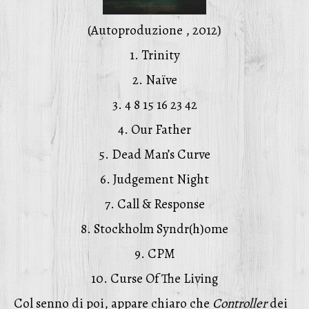
(Autoproduzione , 2012)
1. Trinity
2. Naïve
3. 4 8 15 16 23 42
4. Our Father
5. Dead Man’s Curve
6. Judgement Night
7. Call & Response
8. Stockholm Syndr(h)ome
9. CPM
10. Curse Of The Living
Col senno di poi, appare chiaro che
Controller
dei