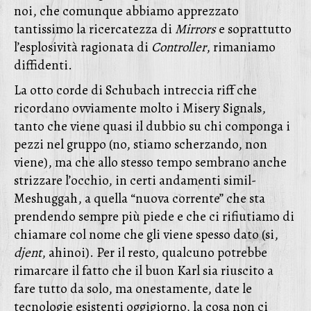
noi, che comunque abbiamo apprezzato
tantissimo la ricercatezza di
Mirrors
e soprattutto
l’esplosività ragionata di
Controller
, rimaniamo
diffidenti.
La otto corde di Schubach intreccia riff che
ricordano ovviamente molto i Misery Signals,
tanto che viene quasi il dubbio su chi componga i
pezzi nel gruppo (no, stiamo scherzando, non
viene), ma che allo stesso tempo sembrano anche
strizzare l’occhio, in certi andamenti simil-
Meshuggah, a quella “nuova corrente” che sta
prendendo sempre più piede e che ci rifiutiamo di
chiamare col nome che gli viene spesso dato (si,
djent
, ahinoi). Per il resto, qualcuno potrebbe
rimarcare il fatto che il buon Karl sia riuscito a
fare tutto da solo, ma onestamente, date le
tecnologie esistenti oggigiorno, la cosa non ci