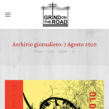
Ce
Archivio giornaliero:
7 Agosto 2020
Tu sei qui:
Home
2020
Agosto
07