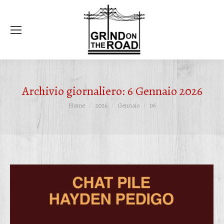
Ce
Archivio giornaliero:
6 Gennaio 2026
Tu sei qui:
Home
2026
Gennaio
06