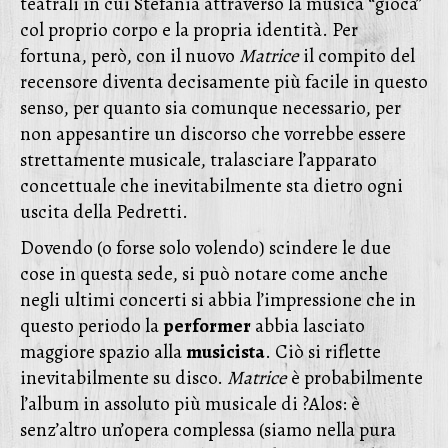
teatrali in cui Stefania attraverso la musica “gioca”
col proprio corpo e la propria identità. Per
fortuna, però, con il nuovo
Matrice
il compito del
recensore diventa decisamente più facile in questo
senso, per quanto sia comunque necessario, per
non appesantire un discorso che vorrebbe essere
strettamente musicale, tralasciare l’apparato
concettuale che inevitabilmente sta dietro ogni
uscita della Pedretti.
Dovendo (o forse solo volendo) scindere le due
cose in questa sede, si può notare come anche
negli ultimi concerti si abbia l’impressione che in
questo periodo la
performer
abbia lasciato
maggiore spazio alla
musicista
. Ciò si riflette
inevitabilmente su disco.
Matrice
è probabilmente
l’album in assoluto più musicale di ?Alos: è
senz’altro un’opera complessa (siamo nella pura