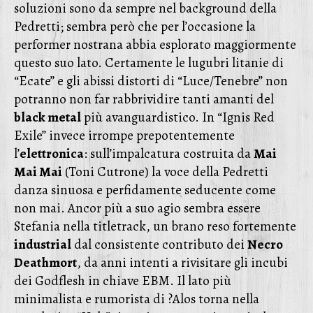
soluzioni sono da sempre nel background della
Pedretti; sembra però che per l’occasione la
performer nostrana abbia esplorato maggiormente
questo suo lato. Certamente le lugubri litanie di
“Ecate” e gli abissi distorti di “Luce/Tenebre” non
potranno non far rabbrividire tanti amanti del
black metal
più avanguardistico. In “Ignis Red
Exile” invece irrompe prepotentemente
l’
elettronica
: sull’impalcatura costruita da
Mai
Mai Mai
(Toni Cutrone) la voce della Pedretti
danza sinuosa e perfidamente seducente come
non mai. Ancor più a suo agio sembra essere
Stefania nella titletrack, un brano reso fortemente
industrial
dal consistente contributo dei
Necro
Deathmort
, da anni intenti a rivisitare gli incubi
dei Godflesh in chiave EBM. Il lato più
minimalista e rumorista di ?Alos torna nella