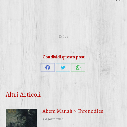
Di
Ico
Condividi questo post
Condividi
Condividi
Condividi
su
su
su
Facebook
Twitter
WhatsApp
Altri Articoli
Akem Manah > Threnodies
9 Agosto 2026