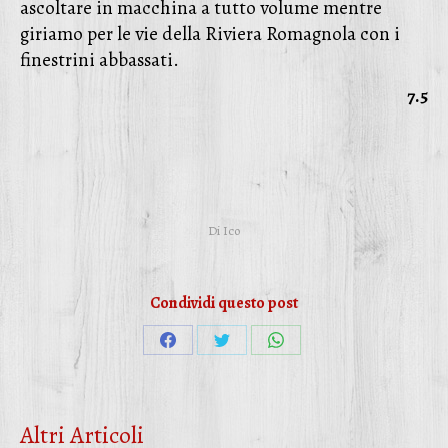
ascoltare in macchina a tutto volume mentre
giriamo per le vie della Riviera Romagnola con i
finestrini abbassati.
7.5
Di
Ico
Condividi questo post
Condividi
Condividi
Condividi
su
su
su
Facebook
Twitter
WhatsApp
Altri Articoli