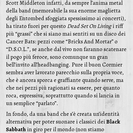
Scott Middleton infatti, da sempre l’anima metal
della band (memorabile la sua enorme maglietta
degli Entombed sfoggiata spessissimo ai concerti),
ha tirato fuori per questo
Dead Set On Living
i riff
più “grassi” che si siano mai sentiti su un disco dei
Cancer Bats: pezzi come “Bricks And Mortar” o
“D.S.O.L.”, se anche dal vivo non faranno scatenare
il pogo più feroce, sono comunque un gran
bell’invito all’headbanging. Pure il buon Cormier
sembra aver lavorato parecchio sulla propria voce,
che è ancora sporca e graffiante quando serve, ma
che nei pezzi più ragionati sa essere, per quanto
roca, espressiva, soprattutto quando si lancia in
un semplice “parlato”.
In fondo, da una band che s’è creata un’identità
alternativa per poter suonare i classici dei
Black
Sabbath
in giro per il mondo (non stiamo