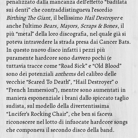
penalizzato dalla mancanza dell’effetto “badilata
sui denti” che contraddistingueva l’esordio
Birthing The Giant
, il bellissimo
Hail Destroyer
e
anche l’ultimo
Bears, Mayors, Scraps & Bones
, il
più “metal” della loro discografia, nel quale già si
poteva intravedere la strada presa dai Cancer Bats.
In questo nuovo disco infatti i pezzi più
puramente hardcore sono davvero pochi (e
tuttavia tracce come “Road Sick” e “Old Blood”
sono dei potenziali
anthems
del calibro delle
vecchie “Scared To Death”, “Hail Destroyer” o
“French Immersion”), mentre sono aumentati in
maniera esponenziale i brani dallo spiccato taglio
sudista, sul modello della divertentissima
“Lucifer’s Rocking Chair”, che ben si faceva
riconoscere nel lotto di infuocate hardcore songs
che componeva il secondo disco della band.