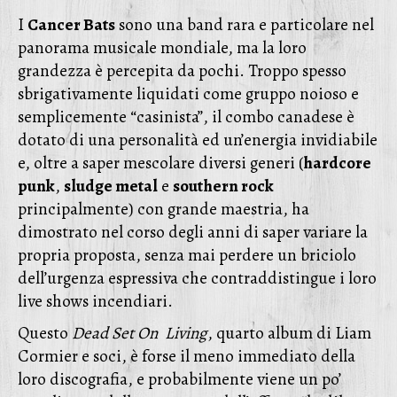
I
Cancer Bats
sono una band rara e particolare nel
panorama musicale mondiale, ma la loro
grandezza è percepita da pochi. Troppo spesso
sbrigativamente liquidati come gruppo noioso e
semplicemente “casinista”, il combo canadese è
dotato di una personalità ed un’energia invidiabile
e, oltre a saper mescolare diversi generi (
hardcore
punk
,
sludge metal
e
southern rock
principalmente) con grande maestria, ha
dimostrato nel corso degli anni di saper variare la
propria proposta, senza mai perdere un briciolo
dell’urgenza espressiva che contraddistingue i loro
live shows incendiari.
Questo
Dead Set On Living
, quarto album di Liam
Cormier e soci, è forse il meno immediato della
loro discografia, e probabilmente viene un po’