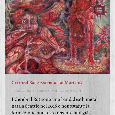
Cerebral Rot > Excretion of Mortality
RECENSIONI
Di
Andrea Ferri
25 Giugno 2021
I Cerebral Rot sono una band death metal
nata a Seattle nel 2016 e nonostante la
formazione piuttosto recente può già