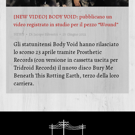
[NEW VIDEO] BODY VOID: pubblicano un
video registrato in studio per il pezzo “Wound”
NEWS
Di
Jacopo Silvestri
25 Giugno 2021
Gli statunitensi Body Void hanno rilasciato
lo scorso 23 aprile tramite Prosthetic
Records (con versione in cassetta uscita per
Tridroid Records) il nuovo disco Bury Me
Beneath This Rotting Earth, terzo della loro
carriera.