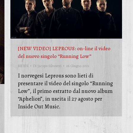
[NEW VIDEO] LEPROUS: on-line il video
del nuovo singolo “Running Low”
NEWS
Di
Jacopo Silvestri
26 Giugno 2021
I norvegesi Leprous sono lieti di
presentare il video del singolo “Running
Low”, il primo estratto dal nuovo album
“Aphelion”, in uscita il 27 agosto per
Inside Out Music.