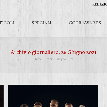
REDAZI
TICOLI
SPECIALI
GOTR AWARDS
Archivio giornaliero:
26 Giugno 2021
Tu sei qui:
Home
2021
Giugno
26