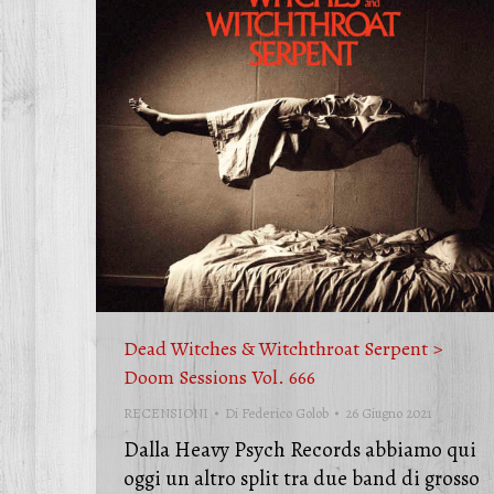
Dead Witches & Witchthroat Serpent >
Doom Sessions Vol. 666
RECENSIONI
Di
Federico Golob
26 Giugno 2021
Dalla Heavy Psych Records abbiamo qui
oggi un altro split tra due band di grosso