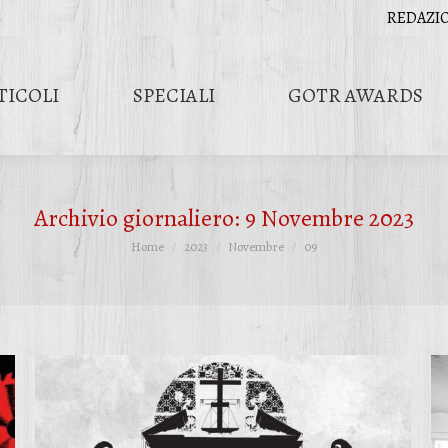
REDAZI
TICOLI
SPECIALI
GOTR AWARDS
Archivio giornaliero:
9 Novembre 2023
Tu sei qui:
Home
2023
Novembre
09