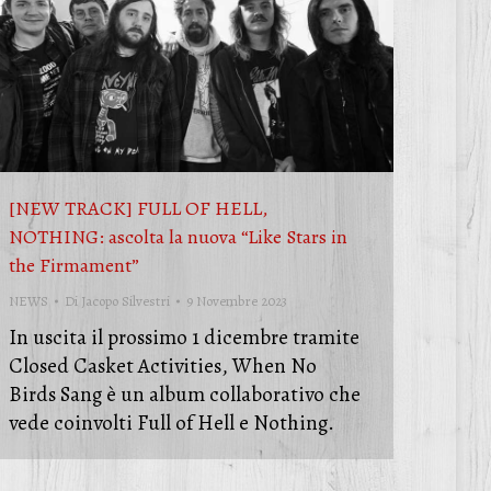
[NEW TRACK] FULL OF HELL,
NOTHING: ascolta la nuova “Like Stars in
the Firmament”
NEWS
Di
Jacopo Silvestri
9 Novembre 2023
In uscita il prossimo 1 dicembre tramite
Closed Casket Activities, When No
Birds Sang è un album collaborativo che
vede coinvolti Full of Hell e Nothing.