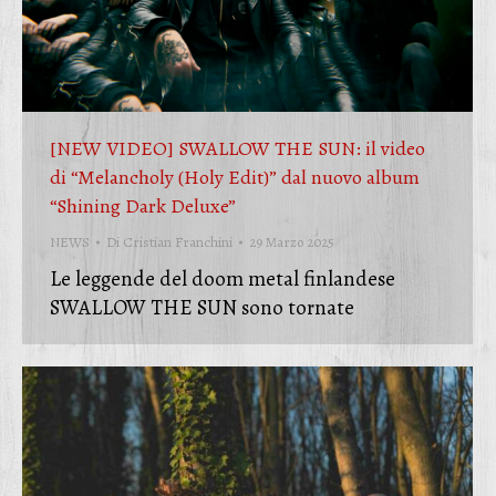
[NEW VIDEO] SWALLOW THE SUN: il video
di “Melancholy (Holy Edit)” dal nuovo album
“Shining Dark Deluxe”
NEWS
Di
Cristian Franchini
29 Marzo 2025
Le leggende del doom metal finlandese
SWALLOW THE SUN sono tornate