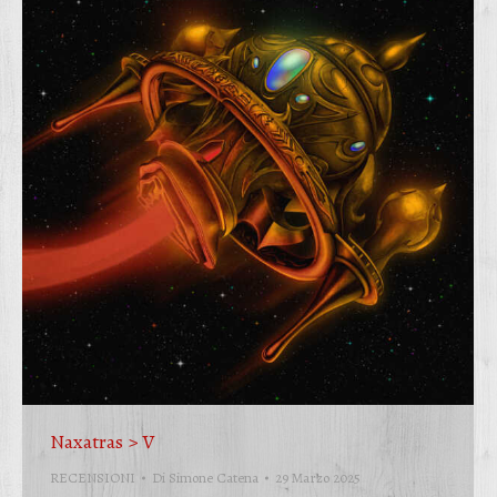
Naxatras > V
RECENSIONI
Di
Simone Catena
29 Marzo 2025