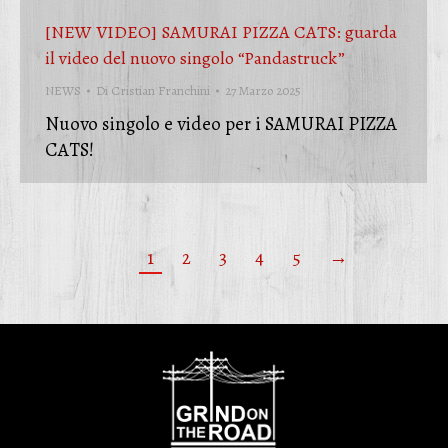
[NEW VIDEO] SAMURAI PIZZA CATS: guarda
il video del nuovo singolo “Pandastruck”
NEWS
Di
Cristian Franchini
27 Marzo 2025
Nuovo singolo e video per i SAMURAI PIZZA
CATS!
1
2
3
4
5
→