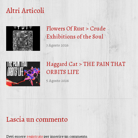
Facebook
Twitter
WhatsApp
Altri Articoli
Flowers Of Rust > Crude
Exhibitions of the Soul
7 Agosto 2026
Haggard Cat > THE PAIN THAT
ORBITS LIFE
5 Agosto 2026
Lascia un commento
Devi essere
registrato
per inserire un commento.