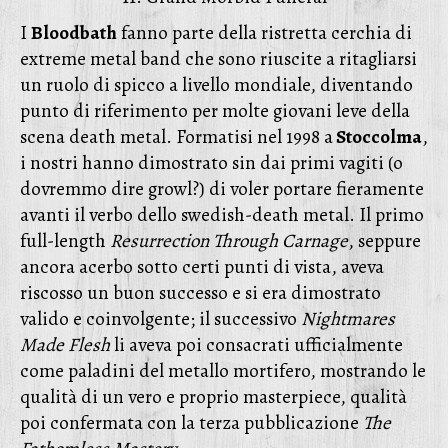
I
Bloodbath
fanno parte della ristretta cerchia di
extreme metal band che sono riuscite a ritagliarsi
un ruolo di spicco a livello mondiale, diventando
punto di riferimento per molte giovani leve della
scena death metal. Formatisi nel 1998 a
Stoccolma
,
i nostri hanno dimostrato sin dai primi vagiti (o
dovremmo dire growl?) di voler portare fieramente
avanti il verbo dello swedish-death metal. Il primo
full-length
Resurrection Through Carnage
, seppure
ancora acerbo sotto certi punti di vista, aveva
riscosso un buon successo e si era dimostrato
valido e coinvolgente; il successivo
Nightmares
Made Flesh
li aveva poi consacrati ufficialmente
come paladini del metallo mortifero, mostrando le
qualità di un vero e proprio masterpiece, qualità
poi confermata con la terza pubblicazione
The