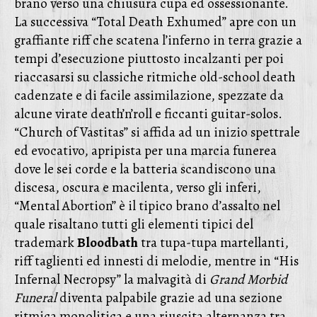
brano verso una chiusura cupa ed ossessionante.
La successiva “Total Death Exhumed” apre con un
graffiante riff che scatena l’inferno in terra grazie a
tempi d’esecuzione piuttosto incalzanti per poi
riaccasarsi su classiche ritmiche old-school death
cadenzate e di facile assimilazione, spezzate da
alcune virate death’n’roll e ficcanti guitar-solos.
“Church of Vastitas” si affida ad un inizio spettrale
ed evocativo, apripista per una marcia funerea
dove le sei corde e la batteria scandiscono una
discesa, oscura e macilenta, verso gli inferi,
“Mental Abortion” è il tipico brano d’assalto nel
quale risaltano tutti gli elementi tipici del
trademark
Bloodbath
tra tupa-tupa martellanti,
riff taglienti ed innesti di melodie, mentre in “His
Infernal Necropsy” la malvagità di
Grand Morbid
Funeral
diventa palpabile grazie ad una sezione
ritmica monolitica e una riuscita alternanza tra