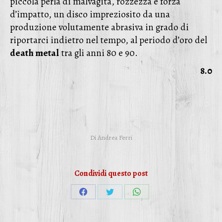
piccola perla di malvagità, rozzezza e forza
d’impatto, un disco impreziosito da una
produzione volutamente abrasiva in grado di
riportarci indietro nel tempo, al periodo d’oro del
death metal
tra gli anni 80 e 90.
8.0
Di
Andrea Ferri
Condividi questo post
Condividi
Condividi
Condividi
su
su
su