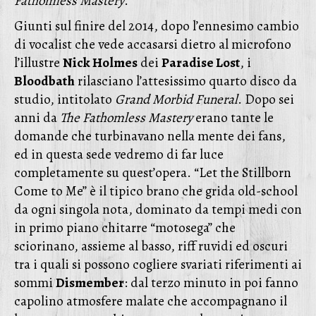
Fathomless Mastery
.
Giunti sul finire del 2014, dopo l’ennesimo cambio
di vocalist che vede accasarsi dietro al microfono
l’illustre
Nick Holmes
dei
Paradise Lost
, i
Bloodbath
rilasciano l’attesissimo quarto disco da
studio, intitolato
Grand Morbid Funeral
. Dopo sei
anni da
The Fathomless Mastery
erano tante le
domande che turbinavano nella mente dei fans,
ed in questa sede vedremo di far luce
completamente su quest’opera. “Let the Stillborn
Come to Me” è il tipico brano che grida old-school
da ogni singola nota, dominato da tempi medi con
in primo piano chitarre “motosega” che
sciorinano, assieme al basso, riff ruvidi ed oscuri
tra i quali si possono cogliere svariati riferimenti ai
sommi
Dismember
: dal terzo minuto in poi fanno
capolino atmosfere malate che accompagnano il