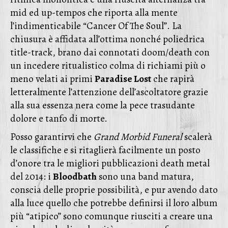
mid ed up-tempos che riporta alla mente
l’indimenticabile “Cancer Of The Soul”. La
chiusura è affidata all’ottima nonché poliedrica
title-track, brano dai connotati doom/death con
un incedere ritualistico colma di richiami più o
meno velati ai primi
Paradise Lost
che rapirà
letteralmente l’attenzione dell’ascoltatore grazie
alla sua essenza nera come la pece trasudante
dolore e tanfo di morte.
Posso garantirvi che
Grand Morbid Funeral
scalerà
le classifiche e si ritaglierà facilmente un posto
d’onore tra le migliori pubblicazioni death metal
del 2014: i
Bloodbath
sono una band matura,
conscia delle proprie possibilità, e pur avendo dato
alla luce quello che potrebbe definirsi il loro album
più “atipico” sono comunque riusciti a creare una