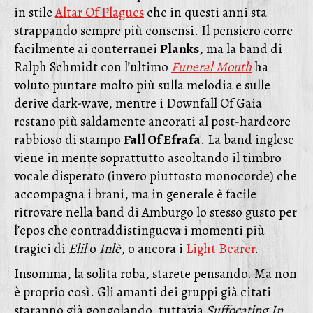
in stile
Altar Of Plagues
che in questi anni sta
strappando sempre più consensi. Il pensiero corre
facilmente ai conterranei
Planks
, ma la band di
Ralph Schmidt con l’ultimo
Funeral Mouth
ha
voluto puntare molto più sulla melodia e sulle
derive dark-wave, mentre i Downfall Of Gaia
restano più saldamente ancorati al post-hardcore
rabbioso di stampo
Fall Of Efrafa
. La band inglese
viene in mente soprattutto ascoltando il timbro
vocale disperato (invero piuttosto monocorde) che
accompagna i brani, ma in generale è facile
ritrovare nella band di Amburgo lo stesso gusto per
l’epos che contraddistingueva i momenti più
tragici di
Elil
o
Inlè
, o ancora i
Light Bearer
.
Insomma, la solita roba, starete pensando. Ma non
è proprio così. Gli amanti dei gruppi già citati
staranno già gongolando, tuttavia
Suffocating In