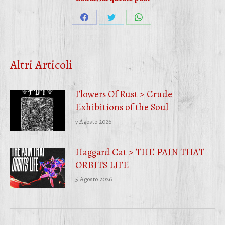
Condividi
Condividi
Condividi
su
su
su
Facebook
Twitter
WhatsApp
Altri Articoli
Flowers Of Rust > Crude
Exhibitions of the Soul
7 Agosto 2026
Haggard Cat > THE PAIN THAT
ORBITS LIFE
5 Agosto 2026