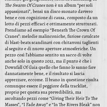
The Swarm Of Cranes
non è un album “per soli
appassionati”, bensì un disco suonato davvero
bene e con cognizione di causa, composto da un
lotto di pezzi efficaci e ottimamente strutturati.
Prendiamo ad esempio “Beneath The Crown Of
Cranes”: melodie malinconiche, furiose cavalcate
di blast-beats scandinavi con chitarroni taglienti
al seguito e di nuovo aperture atmosferiche. Un
pezzo così l’abbiamo sentito un sacco di volte
anche solo in questo 2012, ma il punto è che i
Downfall Of Gaia quello che fanno lo sanno fare
dannatamente bene, e il risultato si lascia
apprezzare, eccome. Il brano in questione risulta
comunque essere il peggiore della tracklist,
proprio per questa sua prevedibilità, ma
ascoltando pezzi come “Giving Their Heir To The
Masses”, “I Fade Away” e “In The Rivers Bleak” non