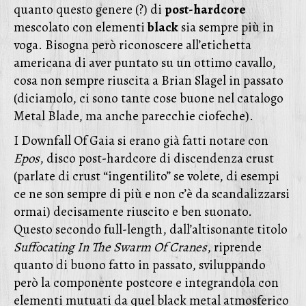
quanto questo genere (?) di
post-hardcore
mescolato con elementi
black
sia sempre più in
voga. Bisogna però riconoscere all’etichetta
americana di aver puntato su un ottimo cavallo,
cosa non sempre riuscita a Brian Slagel in passato
(diciamolo, ci sono tante cose buone nel catalogo
Metal Blade, ma anche parecchie ciofeche).
I Downfall Of Gaia si erano già fatti notare con
Epos
, disco post-hardcore di discendenza crust
(parlate di crust “ingentilito” se volete, di esempi
ce ne son sempre di più e non c’è da scandalizzarsi
ormai) decisamente riuscito e ben suonato.
Questo secondo full-length, dall’altisonante titolo
Suffocating In The Swarm Of Cranes
, riprende
quanto di buono fatto in passato, sviluppando
però la componente postcore e integrandola con
elementi mutuati da quel black metal atmosferico