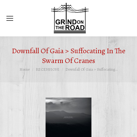
Ce
Downfall Of Gaia > Suffocating In The
Swarm Of Cranes
Tu sei qui:
Home
RECENSIONI
Downfall Of Gaia > Suffocating…