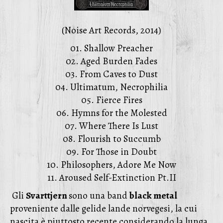
(Noise Art Records, 2014)
01. Shallow Preacher
02. Aged Burden Fades
03. From Caves to Dust
04. Ultimatum, Necrophilia
05. Fierce Fires
06. Hymns for the Molested
07. Where There Is Lust
08. Flourish to Succumb
09. For Those in Doubt
10. Philosophers, Adore Me Now
11. Aroused Self-Extinction Pt.II
Gli
Svarttjern
sono una band
black metal
proveniente dalle gelide lande norvegesi, la cui
nascita è piuttosto recente considerando la lunga