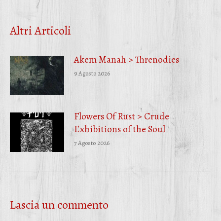
su
su
su
Facebook
Twitter
WhatsApp
Altri Articoli
Akem Manah > Threnodies
9 Agosto 2026
Flowers Of Rust > Crude
Exhibitions of the Soul
7 Agosto 2026
Lascia un commento