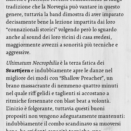
tradizione che la Norvegia può vantare in questo
genere, tuttavia la band dimostra di aver imparato
decisamente bene la lezione impartita dai loro
“connazionali storici” volgendo però lo sguardo
anche al sound dei loro vicini di casa svedesi,
maggiormente avvezzi a sonorità più tecniche e
aggressive.
Ultimatum Necrophilia
è la terza fatica dei
Svarttjern
e indubbiamente apre le danze nel
migliore dei modi con “Shallow Preacher”, un
brano massacrante di nemmeno quattro minuti
nel quale riff gelidi e taglienti si accostano a
ritmiche forsennate con blast beat a volontà.
L’inizio è folgorante, tuttavia questi buoni
propositi non vengono adeguatamente mantenuti:
indubbiamente il combo scandinavo sa muoversi