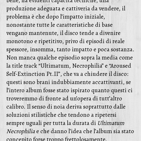
bene, ha evidenti capacità tecniche, una
produzione adeguata e cattiveria da vendere, il
problema è che dopo l’impatto iniziale,
nonostante tutte le caratteristiche di base
vengano mantenute, il disco tende a divenire
monotono e ripetitivo, privo di episodi di reale
spessore, insomma, tanto impatto e poca sostanza.
Non manca qualche episodio sopra la media come
la title track “Ultimatum, Necrophilia” e “Aroused
Self-Extinction Pt.II”, che va a chiudere il disco:
questi sono brani indubbiamente accattivanti, se
l’intero album fosse stato ispirato quanto questi ci
troveremmo di fronte ad un’opera di tutt’altro
calibro. Il senso di noia deriva soprattutto dalle
soluzioni stilistiche che tendono a ripetersi
sempre uguali per tutta la durata di
Ultimatum
Necrophilia
e che danno l’idea che l’album sia stato
concepito forse troppo frettolosamente.