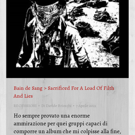
Bain de Sang > Sacrificed For A Load Of Filth
And Lies
RECENSIONI
Di
Davide Brioschi
7 Aprile 2021
Ho sempre provato una enorme
ammirazione per quei gruppi capaci di
comporre un album che mi colpisse alla fine,