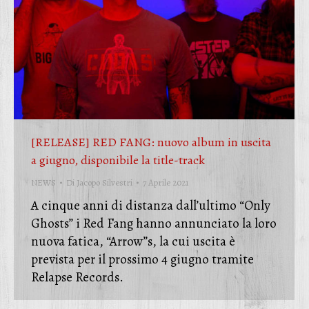
[RELEASE] RED FANG: nuovo album in uscita
a giugno, disponibile la title-track
NEWS
Di
Jacopo Silvestri
7 Aprile 2021
A cinque anni di distanza dall’ultimo “Only
Ghosts” i Red Fang hanno annunciato la loro
nuova fatica, “Arrow”s, la cui uscita è
prevista per il prossimo 4 giugno tramite
Relapse Records.