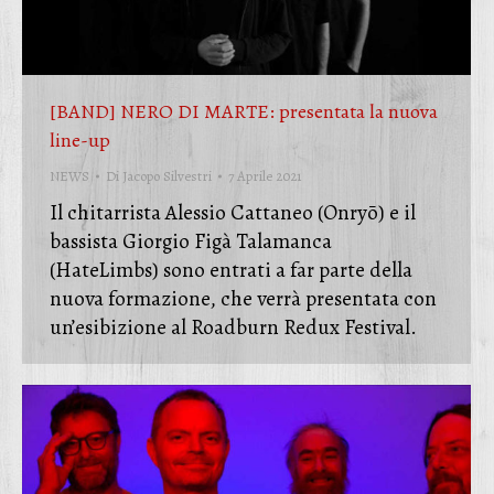
[BAND] NERO DI MARTE: presentata la nuova
line-up
NEWS
Di
Jacopo Silvestri
7 Aprile 2021
Il chitarrista Alessio Cattaneo (Onryō) e il
bassista Giorgio Figà Talamanca
(HateLimbs) sono entrati a far parte della
nuova formazione, che verrà presentata con
un’esibizione al Roadburn Redux Festival.