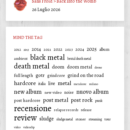
Sans Froid > Back Into the Womb
26 Luglio 2026
MIND THE TAG
2025
2014
2022
2024
2021
2023
album
2012
2013
black metal
ambient
brutal death metal
death metal
doom
doom metal
drone
gotr
grind on the road
full length
grindcore
hardcore
metal
live
italia
metalcore
milano
new album
nuovo album
noise
new video
post metal
post rock
post hardcore
punk
recensione
relapse records
release
review
sludge
stoner
tour
sludge metal
streaming
video
videoclip