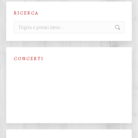
R I C E R C A
Cerca:
C O N C E R T I