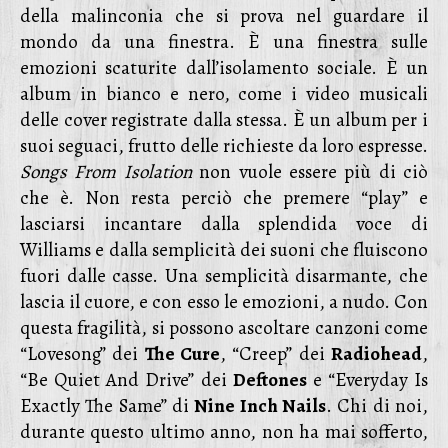
della malinconia che si prova nel guardare il
mondo da una finestra. È una finestra sulle
emozioni scaturite dall’isolamento sociale. È un
album in bianco e nero, come i video musicali
delle cover registrate dalla stessa. È un album per i
suoi seguaci, frutto delle richieste da loro espresse.
Songs From Isolation
non vuole essere più di ciò
che è. Non resta perciò che premere “play” e
lasciarsi incantare dalla splendida voce di
Williams e dalla semplicità dei suoni che fluiscono
fuori dalle casse. Una semplicità disarmante, che
lascia il cuore, e con esso le emozioni, a nudo. Con
questa fragilità, si possono ascoltare canzoni come
“Lovesong” dei
The Cure
, “Creep” dei
Radiohead
,
“Be Quiet And Drive” dei
Deftones
e “Everyday Is
Exactly The Same” di
Nine Inch Nails
. Chi di noi,
durante questo ultimo anno, non ha mai sofferto,