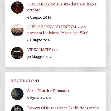
[LIVE] MISþYRMING: una data a Milano a
ottobre
6 Giugno 2026
[LIVE] SHERWOOD FESTIVAL 2026:
presenta l’edizione “Music, not War”
6 Giugno 2026
VIDEO NASTY #20
30 Maggio 2026
R E C E N S I O N I
Akem Manah > Threnodies
9 Agosto 2026
Flowers Of Rust > Crude Exhibitions of the