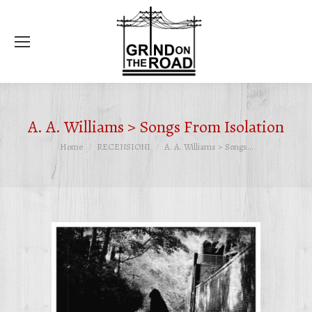
Ce
A. A. Williams > Songs From Isolation
Tu sei qui:
Home
RECENSIONI
A. A. Williams > Songs…