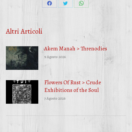
Condividi
Condividi
Condividi
su
su
su
Facebook
Twitter
WhatsApp
Altri Articoli
Akem Manah > Threnodies
9 Agosto 2026
Flowers Of Rust > Crude
Exhibitions of the Soul
7 Agosto 2026