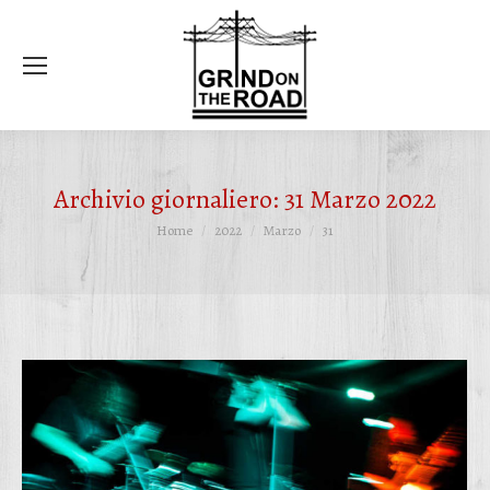
Ce
Archivio giornaliero:
31 Marzo 2022
Tu sei qui:
Home
2022
Marzo
31