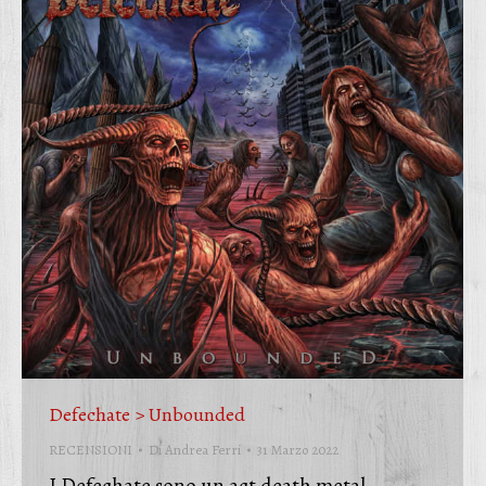
Defechate > Unbounded
RECENSIONI
Di
Andrea Ferri
31 Marzo 2022