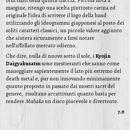
brucianti della quinta traccia. Piccola nota a
margine, ritengo una scelta piuttosto carina ed
originale l’idea di scrivere il logo della band
utilizzando gli ideogrammi giapponesi al posto dei
soliti caratteri classici, un piccolo valore aggiunto
che aiuterà sicuramente a farsi notare
nell’affollato mercato odierno.
Che dire, nulla di nuovo sotto il sole, i
Kyojin
Daigyakusatsu
sono mestieranti che sanno come
maneggiare sapientemente il lato più estremo del
death metal e, pur non innovando minimamente
quanto proposto in passato dai mostri sacri del
genere, risultano accattivanti quanto basta per
rendere
Muhaka
un disco piacevole e divertente.
7.0