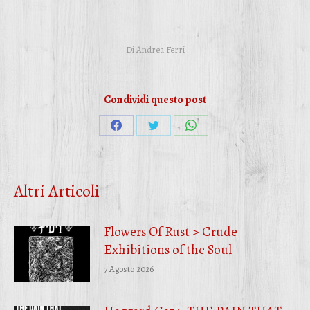
Di
Andrea Ferri
Condividi questo post
Condividi
Condividi
Condividi
su
su
su
Facebook
Twitter
WhatsApp
Altri Articoli
Flowers Of Rust > Crude
Exhibitions of the Soul
7 Agosto 2026