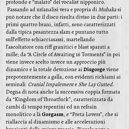
profondo e “malato” del vocalist nipponico.
Passando ad un’analisi vera e propria di
Muhaka
si
può notare che il disco risulta diviso in due parti: i
primi quattro brani, infatti, sono caratterizzati
dalla tipica pesantezza slam e puntano tutto
sull’effetto schiacciasassi, martellando
l’ascoltatore con riff granitici e blast sparati a
mille; da “A Circle of Awaiting 16 Torments” in poi
viene invece scelto invece un approccio più
dinamico e la totale devozione ai
Disgorge
viene
prepotentemente a galla, con evidenti richiami ai
seminali
Cranial Impalement
e
She Lay Gutted
.
Degna di nota anche la successiva coppia formata
da “Kingdom of Throatfuck”, caratterizzata da
cambi di tempo repentini ed un refrain
monolitico a là
Gorgasm
, e “Preta Lovers”, che si
riallaccia al dinamismo e alle accelerazioni