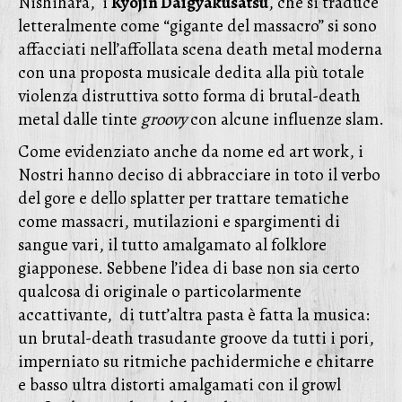
Nishihara, i
Kyojin Daigyakusatsu
, che si traduce
letteralmente come “gigante del massacro” si sono
affacciati nell’affollata scena death metal moderna
con una proposta musicale dedita alla più totale
violenza distruttiva sotto forma di brutal-death
metal dalle tinte
groovy
con alcune influenze slam.
Come evidenziato anche da nome ed art work, i
Nostri hanno deciso di abbracciare in toto il verbo
del gore e dello splatter per trattare tematiche
come massacri, mutilazioni e spargimenti di
sangue vari, il tutto amalgamato al folklore
giapponese. Sebbene l’idea di base non sia certo
qualcosa di originale o particolarmente
accattivante, di tutt’altra pasta è fatta la musica:
un brutal-death trasudante groove da tutti i pori,
imperniato su ritmiche pachidermiche e chitarre
e basso ultra distorti amalgamati con il growl