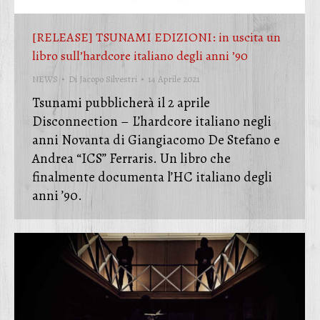
[RELEASE] TSUNAMI EDIZIONI: in uscita un
libro sull’hardcore italiano degli anni ’90
NEWS
Di
Jacopo Silvestri
14 Aprile 2021
Tsunami pubblicherà il 2 aprile
Disconnection – L’hardcore italiano negli
anni Novanta di Giangiacomo De Stefano e
Andrea “ICS” Ferraris. Un libro che
finalmente documenta l’HC italiano degli
anni ’90.