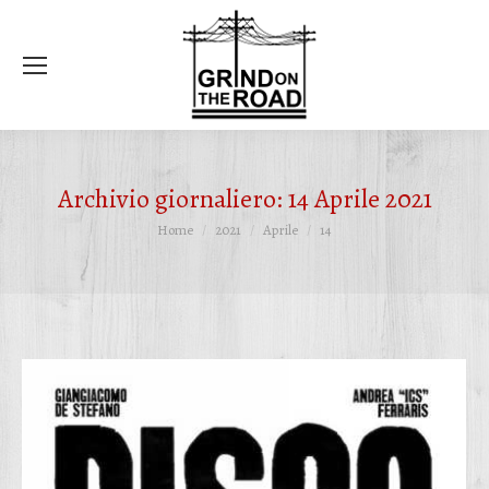
Ce
Archivio giornaliero:
14 Aprile 2021
Tu sei qui:
Home
2021
Aprile
14