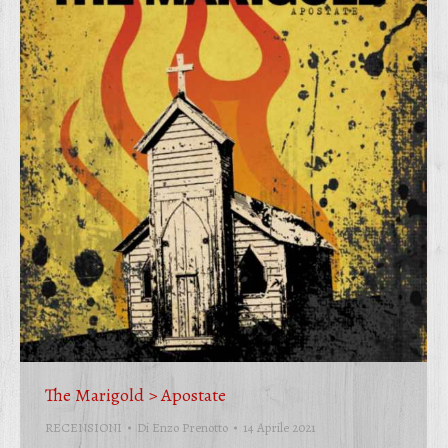
The Marigold > Apostate
RECENSIONI
Di
Enzo Prenotto
14 Aprile 2021