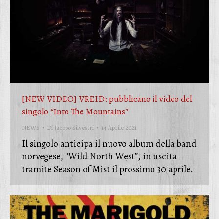
[NEW VIDEO] VREID: pubblicano il video del
singolo “Into The Mountains”
NEWS
Di
Jacopo Silvestri
14 Aprile 2021
Il singolo anticipa il nuovo album della band
norvegese, “Wild North West”, in uscita
tramite Season of Mist il prossimo 30 aprile.