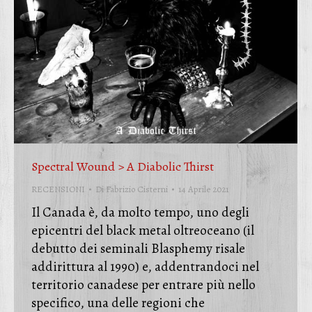
Spectral Wound > A Diabolic Thirst
RECENSIONI
Di
Fabrizio Cisterni
14 Aprile 2021
Il Canada è, da molto tempo, uno degli
epicentri del black metal oltreoceano (il
debutto dei seminali Blasphemy risale
addirittura al 1990) e, addentrandoci nel
territorio canadese per entrare più nello
specifico, una delle regioni che