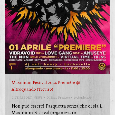
Maximum Festival 2024 Première @
Altroquando (Treviso)
LIVE REPORT
,
NEWS
Di
Enzo Prenotto
19 Aprile 2024
Non può esserci Pasquetta senza che ci sia il
Maximum Festival (organizzato