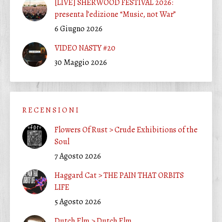
[LIVE] SHERWOOD FESTIVAL 2026:
presenta l’edizione “Music, not War”
6 Giugno 2026
VIDEO NASTY #20
30 Maggio 2026
R E C E N S I O N I
Flowers Of Rust > Crude Exhibitions of the
Soul
7 Agosto 2026
Haggard Cat > THE PAIN THAT ORBITS
LIFE
5 Agosto 2026
Dutch Elm > Dutch Elm