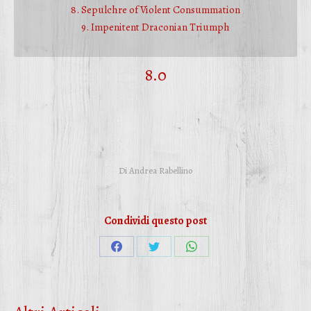
8. Sepulchre of Violent Consummation
9. Impenitent Draconian Triumph
8.0
Di
Andrea Rabellino
Condividi questo post
Condividi
Condividi
Condividi
su
su
su
Facebook
Twitter
WhatsApp