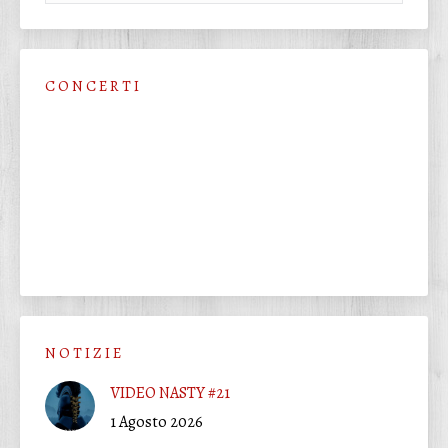
C O N C E R T I
N O T I Z I E
VIDEO NASTY #21
1 Agosto 2026