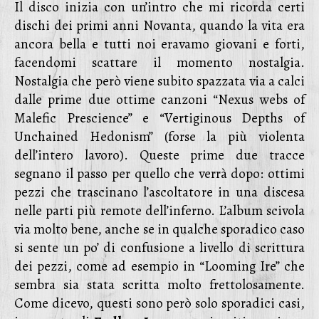
Il disco inizia con un’intro che mi ricorda certi
dischi dei primi anni Novanta, quando la vita era
ancora bella e tutti noi eravamo giovani e forti,
facendomi scattare il momento nostalgia.
Nostalgia che però viene subito spazzata via a calci
dalle prime due ottime canzoni “Nexus webs of
Malefic Prescience” e “Vertiginous Depths of
Unchained Hedonism” (forse la più violenta
dell’intero lavoro). Queste prime due tracce
segnano il passo per quello che verrà dopo: ottimi
pezzi che trascinano l’ascoltatore in una discesa
nelle parti più remote dell’inferno. L’album scivola
via molto bene, anche se in qualche sporadico caso
si sente un po’ di confusione a livello di scrittura
dei pezzi, come ad esempio in “Looming Ire” che
sembra sia stata scritta molto frettolosamente.
Come dicevo, questi sono però solo sporadici casi,