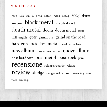
MIND THE TAG
2025
2014
2022
2024
2021
2023
album
2012
2013
black metal
ambient
brutal death metal
death metal
doom
doom metal
drone
gotr
grind on the road
full length
grindcore
hardcore
metal
live
italia
metalcore
milano
new album
nuovo album
noise
new video
post metal
post rock
post hardcore
punk
recensione
relapse records
release
review
sludge
stoner
tour
sludge metal
streaming
video
videoclip