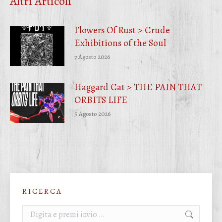
Altri Articoli
Flowers Of Rust > Crude
Exhibitions of the Soul
7 Agosto 2026
Haggard Cat > THE PAIN THAT
ORBITS LIFE
5 Agosto 2026
R I C E R C A
Cerca: