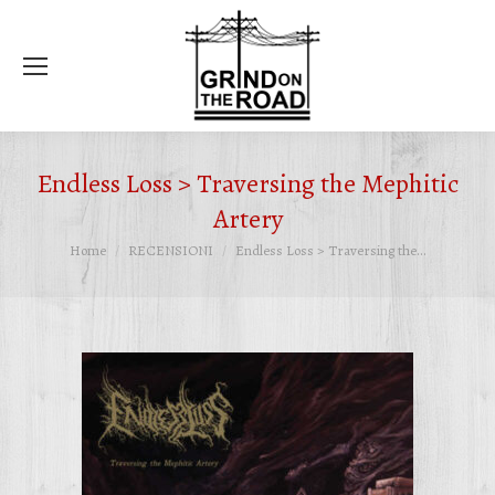
Ce
Endless Loss > Traversing the Mephitic
Artery
Tu sei qui:
Home
RECENSIONI
Endless Loss > Traversing the…