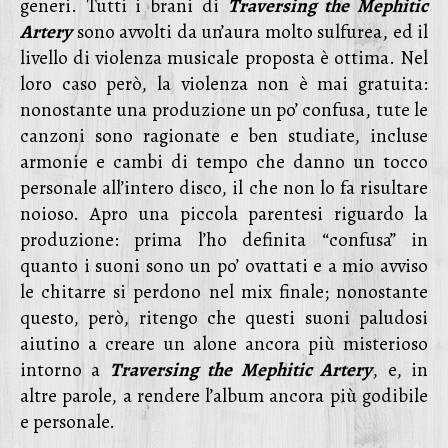
generi. Tutti i brani di
Traversing the Mephitic
Artery
sono avvolti da un’aura molto sulfurea, ed il
livello di violenza musicale proposta è ottima. Nel
loro caso però, la violenza non è mai gratuita:
nonostante una produzione un po’ confusa, tute le
canzoni sono ragionate e ben studiate, incluse
armonie e cambi di tempo che danno un tocco
personale all’intero disco, il che non lo fa risultare
noioso. Apro una piccola parentesi riguardo la
produzione: prima l’ho definita “confusa” in
quanto i suoni sono un po’ ovattati e a mio avviso
le chitarre si perdono nel mix finale; nonostante
questo, però, ritengo che questi suoni paludosi
aiutino a creare un alone ancora più misterioso
intorno a
Traversing the Mephitic Artery
, e, in
altre parole, a rendere l’album ancora più godibile
e personale.