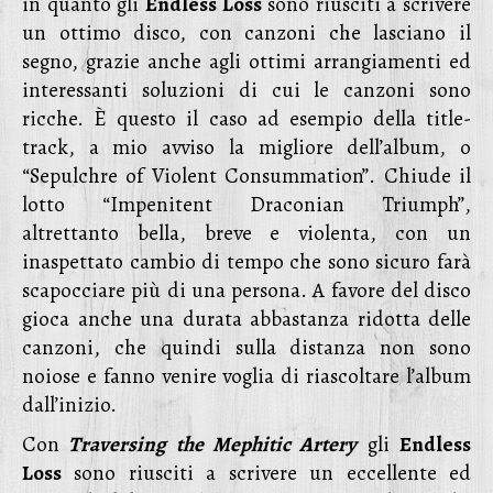
in quanto gli
Endless Loss
sono riusciti a scrivere
un ottimo disco, con canzoni che lasciano il
segno, grazie anche agli ottimi arrangiamenti ed
interessanti soluzioni di cui le canzoni sono
ricche. È questo il caso ad esempio della title-
track, a mio avviso la migliore dell’album, o
“Sepulchre of Violent Consummation”. Chiude il
lotto “Impenitent Draconian Triumph”,
altrettanto bella, breve e violenta, con un
inaspettato cambio di tempo che sono sicuro farà
scapocciare più di una persona. A favore del disco
gioca anche una durata abbastanza ridotta delle
canzoni, che quindi sulla distanza non sono
noiose e fanno venire voglia di riascoltare l’album
dall’inizio.
Con
Traversing the Mephitic Artery
gli
Endless
Loss
sono riusciti a scrivere un eccellente ed