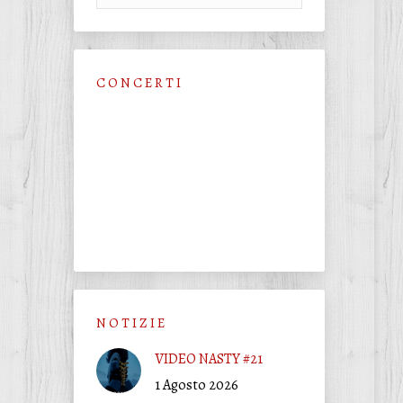
C O N C E R T I
N O T I Z I E
VIDEO NASTY #21
1 Agosto 2026