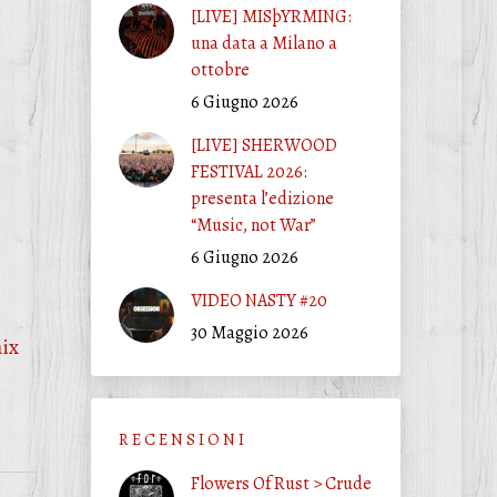
[LIVE] MISþYRMING:
una data a Milano a
ottobre
6 Giugno 2026
[LIVE] SHERWOOD
FESTIVAL 2026:
presenta l’edizione
“Music, not War”
6 Giugno 2026
VIDEO NASTY #20
30 Maggio 2026
ix
R E C E N S I O N I
Flowers Of Rust > Crude