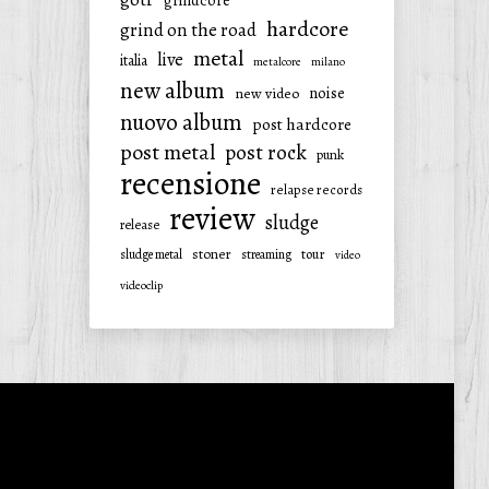
grindcore
hardcore
grind on the road
metal
live
italia
metalcore
milano
new album
noise
new video
nuovo album
post hardcore
post metal
post rock
punk
recensione
relapse records
review
sludge
release
stoner
tour
sludge metal
streaming
video
videoclip