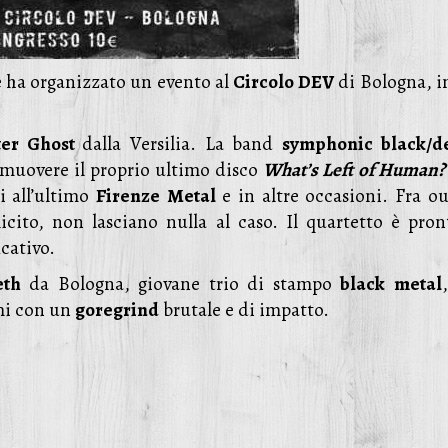
e ha organizzato un evento al
Circolo
DEV
di Bologna, in
ter Ghost
dalla Versilia. La band
s
ymphonic black/d
omuovere il proprio ultimo disco
What’s Left of Human?
i all’ultimo
Firenze
Metal
e in altre occasioni. Fra out
cito, non lasciano nulla al caso. Il quartetto è pron
cativo.
eth
da Bologna, giovane trio di stampo
black
metal
mi con un
g
oregrind
brutale e di impatto.