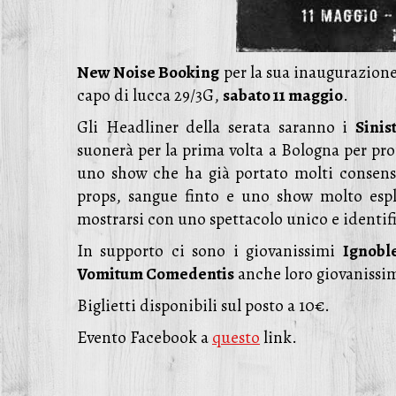
New Noise Booking
per la sua inaugurazion
capo di lucca 29/3G,
sabato 11 maggio
.
Gli Headliner della serata saranno i
Sinis
suonerà per la prima volta a Bologna per pr
uno show che ha già portato molti consens
props, sangue finto e uno show molto espli
mostrarsi con uno spettacolo unico e identifi
In supporto ci sono i giovanissimi
Ignobl
Vomitum Comedentis
anche loro giovanissi
Biglietti disponibili sul posto a 10€.
Evento Facebook a
questo
link.