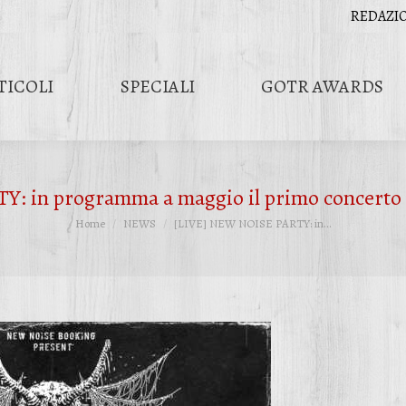
REDAZI
TICOLI
SPECIALI
GOTR AWARDS
: in programma a maggio il primo concerto 
Tu sei qui:
Home
NEWS
[LIVE] NEW NOISE PARTY: in…