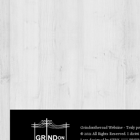
Grindontheroad Webzine - Truly p
© 2021 All Rights Reserved. I diritti
Logo designed by
STRX
//////
PRIV