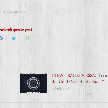
Di
Jacopo Silvestri
ndividi questo post
Condividi
Condividi
Condividi
su
su
su
Facebook
Twitter
WhatsApp
[NEW TRACK] MESSA: il rem
dei Cold Cave di “At Races”
17 Luglio 2026