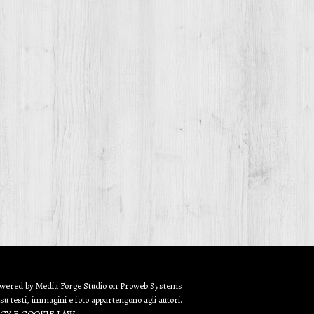
owered by
Media Forge Studio
on
Proweb
Systems
 su testi, immagini e foto appartengono agli autori.
ACY E COOKIE LAW