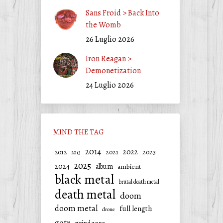
Sans Froid > Back Into
the Womb
26 Luglio 2026
Iron Reagan >
Demonetization
24 Luglio 2026
MIND THE TAG
2014
2022
2021
2023
2012
2013
2025
2024
album
ambient
black metal
brutal death metal
death metal
doom
doom metal
full length
drone
gotr