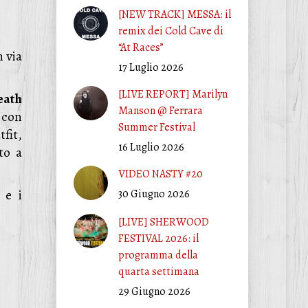
[NEW TRACK] MESSA: il
remix dei Cold Cave di
“At Races”
 via
17 Luglio 2026
[LIVE REPORT] Marilyn
eath
Manson @ Ferrara
con
Summer Festival
fit,
16 Luglio 2026
to a
VIDEO NASTY #20
, e i
30 Giugno 2026
[LIVE] SHERWOOD
FESTIVAL 2026: il
programma della
quarta settimana
29 Giugno 2026