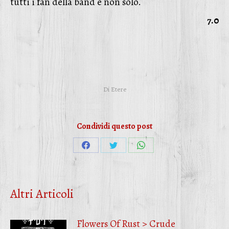
tutti i fan della band e non solo.
7.0
Di
Etere
Condividi questo post
Condividi
Condividi
Condividi
su
su
su
Facebook
Twitter
WhatsApp
Altri Articoli
Flowers Of Rust > Crude