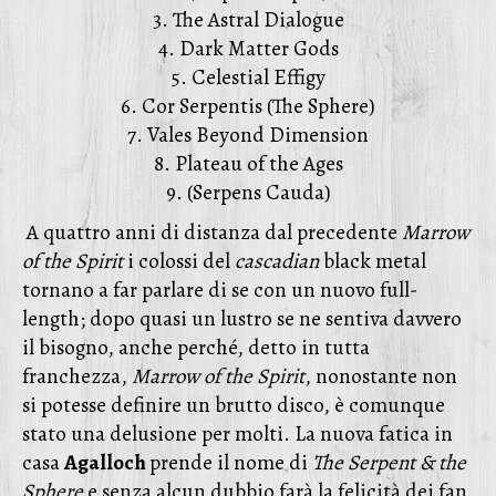
3. The Astral Dialogue
4. Dark Matter Gods
5. Celestial Effigy
6. Cor Serpentis (The Sphere)
7. Vales Beyond Dimension
8. Plateau of the Ages
9. (Serpens Cauda)
A quattro anni di distanza dal precedente
Marrow
of the Spirit
i colossi del
cascadian
black metal
tornano a far parlare di se con un nuovo full-
length; dopo quasi un lustro se ne sentiva davvero
il bisogno, anche perché, detto in tutta
franchezza,
Marrow of the Spirit
, nonostante non
si potesse definire un brutto disco, è comunque
stato una delusione per molti. La nuova fatica in
casa
Agalloch
prende il nome di
The Serpent & the
Sphere
e senza alcun dubbio farà la felicità dei fan