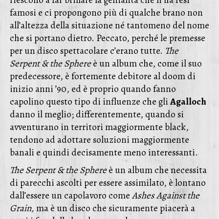
riescono a far brillare la genialità che li ha resi
famosi e ci propongono più di qualche brano non
all’altezza della situazione né tantomeno del nome
che si portano dietro. Peccato, perché le premesse
per un disco spettacolare c’erano tutte.
The
Serpent & the Sphere
è un album che, come il suo
predecessore, è fortemente debitore al doom di
inizio anni ’90, ed è proprio quando fanno
capolino questo tipo di influenze che gli
Agalloch
danno il meglio; differentemente, quando si
avventurano in territori maggiormente black,
tendono ad adottare soluzioni maggiormente
banali e quindi decisamente meno interessanti.
The Serpent & the Sphere
è un album che necessita
di parecchi ascolti per essere assimilato, è lontano
dall’essere un capolavoro come
Ashes Against the
Grain,
ma è un disco che sicuramente piacerà a