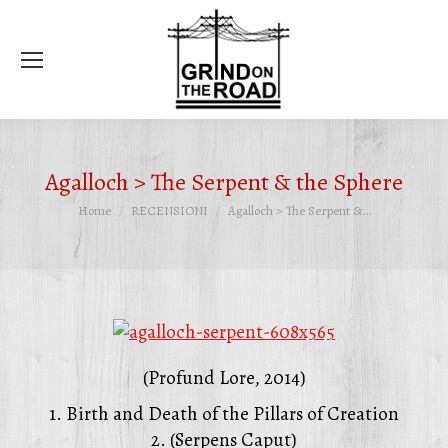
Ce
Agalloch > The Serpent & the Sphere
Tu sei qui:
Home
RECENSIONI
Agalloch > The Serpent &…
(Profund Lore, 2014)
1. Birth and Death of the Pillars of Creation
2. (Serpens Caput)