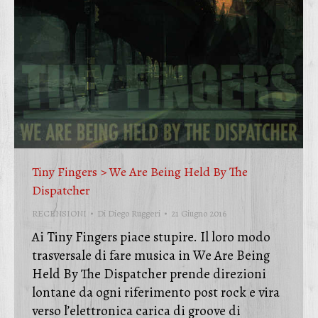
Tiny Fingers > We Are Being Held By The
Dispatcher
RECENSIONI
Di
Diego Ruggeri
21 Giugno 2016
Ai Tiny Fingers piace stupire. Il loro modo
trasversale di fare musica in We Are Being
Held By The Dispatcher prende direzioni
lontane da ogni riferimento post rock e vira
verso l’elettronica carica di groove di