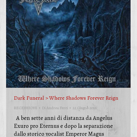
Dark Funeral > Where Shadows Forever Reign
RECENSIONI
Di
Andrea Ferri
22 Giugno 2016
A ben sette anni di distanza da Angelus
Exuro pro Eternus e dopo la separazione
dallo storico vocalist Emperor Magus