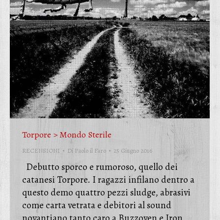
Torpore > Mondo Sterile
RECENSIONI
Di
Paolo il Faro
25 Giugno 2016
Debutto sporco e rumoroso, quello dei
catanesi Torpore. I ragazzi infilano dentro a
questo demo quattro pezzi sludge, abrasivi
come carta vetrata e debitori al sound
novantiano tanto caro a Buzzoven e Iron