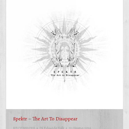
Spektr – The Art To Disappear
RECENSIONI
Di
Edoardo Volk
23 Giugno 2016