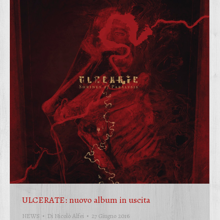
ULCERATE: nuovo album in uscita
NEWS
Di
Nicolò Alfei
27 Giugno 2016