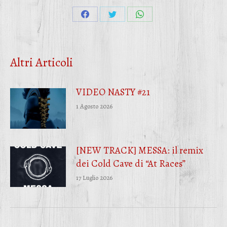
Condividi
Condividi
Condividi
su
su
su
Facebook
Twitter
WhatsApp
Altri Articoli
VIDEO NASTY #21
1 Agosto 2026
[NEW TRACK] MESSA: il remix
dei Cold Cave di “At Races”
17 Luglio 2026