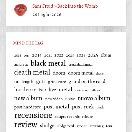
Sans Froid > Back Into the Womb
26 Luglio 2026
MIND THE TAG
2025
2014
2022
2024
2021
2023
album
2012
2013
black metal
ambient
brutal death metal
death metal
doom
doom metal
drone
gotr
grind on the road
full length
grindcore
hardcore
metal
live
italia
metalcore
milano
new album
nuovo album
noise
new video
post metal
post rock
post hardcore
punk
recensione
relapse records
release
review
sludge
stoner
tour
sludge metal
streaming