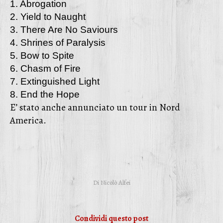
1. Abrogation
2. Yield to Naught
3. There Are No Saviours
4. Shrines of Paralysis
5. Bow to Spite
6. Chasm of Fire
7. Extinguished Light
8. End the Hope
E’ stato anche annunciato un tour in Nord
America.
Di
Nicolò Alfei
Condividi questo post