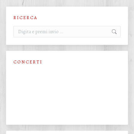
R I C E R C A
Cerca:
C O N C E R T I