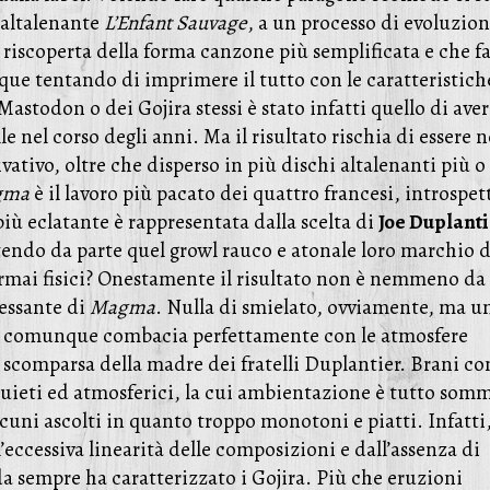
 altalenante
L’Enfant Sauvage
, a un processo di evoluzion
 riscoperta della forma canzone più semplificata e che f
ue tentando di imprimere il tutto con le caratteristich
Mastodon o dei Gojira stessi è stato infatti quello di aver
e nel corso degli anni. Ma il risultato rischia di essere 
ivativo, oltre che disperso in più dischi altalenanti più o
gma
è il lavoro più pacato dei quattro francesi, introspet
più eclatante è rappresentata dalla scelta di
Joe Duplanti
tendo da parte quel growl rauco e atonale loro marchio d
ormai fisici? Onestamente il risultato non è nemmeno da
ressante di
Magma
. Nulla di smielato, ovviamente, ma u
he comunque combacia perfettamente con le atmosfere
a scomparsa della madre dei fratelli Duplantier. Brani c
quieti ed atmosferici, la cui ambientazione è tutto som
cuni ascolti in quanto troppo monotoni e piatti. Infatti,
’eccessiva linearità delle composizioni e dall’assenza di
 da sempre ha caratterizzato i Gojira. Più che eruzioni