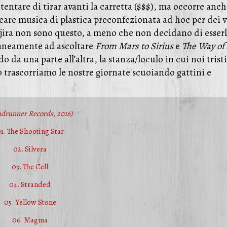
tentare di tirar avanti la carretta ($$$), ma occorre anc
reare musica di plastica preconfezionata ad hoc per dei v
ira non sono questo, a meno che non decidano di esserl
aneamente ad ascoltare
From Mars to Sirius
e
The Way of 
da una parte all’altra, la stanza/loculo in cui noi tristi
ro trascorriamo le nostre giornate scuoiando gattini e
adrunner Records, 2016)
1. The Shooting Star
02. Silvera
03. The Cell
04. Stranded
05. Yellow Stone
06. Magma