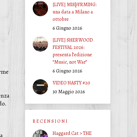
[LIVE] MISþYRMING:
una data a Milano a
ottobre
6 Giugno 2026
[LIVE] SHERWOOD
FESTIVAL 2026:
presenta l’edizione
“Music, not War”
6 Giugno 2026
orme
VIDEO NASTY #20
30 Maggio 2026
enza
do.
a
R E C E N S I O N I
Haggard Cat > THE
ta