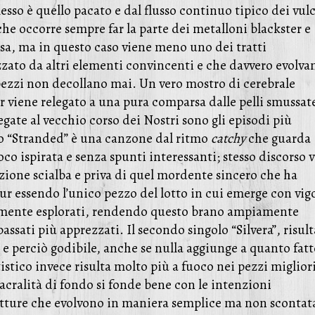
esso è quello pacato e dal flusso continuo tipico dei vul
 occorre sempre far la parte dei metalloni blackster e
essa, ma in questo caso viene meno uno dei tratti
azzato da altri elementi convincenti e che davvero evolva
 pezzi non decollano mai. Un vero mostro di cerebrale
viene relegato a una pura comparsa dalle pelli smussat
legate al vecchio corso dei Nostri sono gli episodi più
golo “Stranded” è una canzone dal ritmo
catchy
che guarda
o ispirata e senza spunti interessanti; stesso discorso v
zione scialba e priva di quel mordente sincero che ha
pur essendo l’unico pezzo del lotto in cui emerge con vig
iamente esplorati, rendendo questo brano ampiamente
assati più apprezzati. Il secondo singolo “Silvera”, risulta
 perciò godibile, anche se nulla aggiunge a quanto fatt
tistico invece risulta molto più a fuoco nei pezzi migliori
sacralità di fondo si fonde bene con le intenzioni
utture che evolvono in maniera semplice ma non scontat