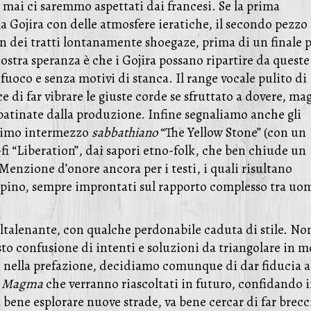
mai ci saremmo aspettati dai francesi. Se la prima
 la Gojira con delle atmosfere ieratiche, il secondo pezzo
n dei tratti lontanamente shoegaze, prima di un finale 
ostra speranza è che i Gojira possano ripartire da queste
fuoco e senza motivi di stanca. Il range vocale pulito di
di far vibrare le giuste corde se sfruttato a dovere, ma
patinate dalla produzione. Infine segnaliamo anche gli
issimo intermezzo
sabbathiano
“The Yellow Stone” (con un
o-fi “Liberation”, dai sapori etno-folk, che ben chiude un
enzione d’onore ancora per i testi, i quali risultano
salpino, sempre improntati sul rapporto complesso tra uo
ltalenante, con qualche perdonabile caduta di stile. Non
sto confusione di intenti e soluzioni da triangolare in 
o nella prefazione, decidiamo comunque di dar fiducia a
i
Magma
che verranno riascoltati in futuro, confidando 
bene esplorare nuove strade, va bene cercar di far brecc