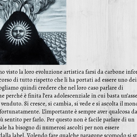
visto la loro evoluzione artistica farsi da carbone inf
rso di tutto rispetto che li ha portati ad essere uno dei
ogliamo quindi credere che nel loro caso parlare di
perché è finita l’era adolescenziale in cui basta un’ass
enduto. Si cresce, si cambia, si vede e si ascolta il mon
, fortunatamente. L’importante è sempre aver qualcosa d
ù sentito per farlo. Per questo non è facile parlare di un
uale ha bisogno di numerosi ascolti per non essere
alla label. Volendo fare qualche paragone scomodo si s