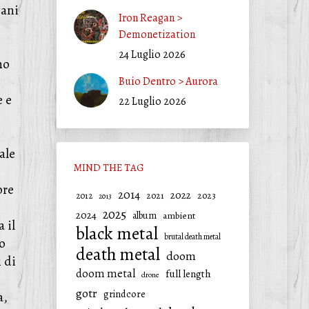
cani
Iron Reagan >
Demonetization
24 Luglio 2026
no
Buio Dentro > Aurora
e e
22 Luglio 2026
ale
MIND THE TAG
ore
2014
2022
2021
2023
2012
2013
2025
2024
album
ambient
 il
black metal
brutal death metal
o
death metal
doom
 di
doom metal
full length
drone
gotr
grindcore
a,