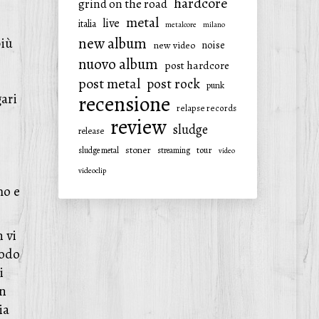
hardcore
grind on the road
metal
live
italia
metalcore
milano
new album
più
noise
new video
nuovo album
post hardcore
post metal
post rock
punk
gari
recensione
relapse records
review
sludge
release
stoner
tour
sludge metal
streaming
video
videoclip
mo e
 vi
modo
i
in
ia