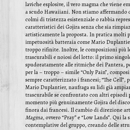
laviche esplosive, il vero magma che viene em
a scudo Hawaiiani. Non stiamo affermando che
colmi di tristezza esistenziale o rabbia repr
caratteristici dei Gojira senza che sia rimpi
artisticamente la proposta. In pratica molti
impetuosità batteraia come Mario Duplantier 
troppo rifinite. Inoltre, le composizioni più 
trascurabili e noiosi del lotto: il primo sin
spudoratamente alle ritmiche dei Pantera, poc
per la – troppo – simile “Only Pain”, composi
sempre caratterizzato i francesi; “The Cell”, 
Mario Duplantier, naufraga su lidi già amp
trascurabile se confrontato con altri episodi p
momento più genuinamente Gojira del disco e
finora dai francesi. Il cambio di direzione ar
Magma
, ovvero “Pray” e “Low Lands”. Qui la 
contemplative del gruppo, creando delle str