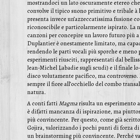
mostrandoci un lato oscuramente etereo che 
convolve il tipico suono primitivo e tribale à
presenta invece un’azzeccatissima fusione co
riconoscibile e particolarmente ispirato. La n
canzoni per concepire un lavoro futuro più a 
Duplantier è onestamente limitato, ma capace 
rendendo le parti vocali più sporche e meno 
esperimenti riusciti, rappresentati dal bell
Jean-Michel Labadie sugli scudi) e il finale l
disco volutamente pacifico, ma controverso. M
sempre il fiore all’occhiello del combo tran
natura.
A conti fatti
Magma
risulta un esperimento a
è difatti mancanza di ispirazione, ma piutto
più convincente. Per questo, come già scritt
Gojira, valorizzando i pochi punti di forza d
un brainstorming più convincente. Perché va 