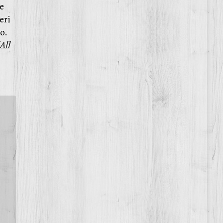
he
eri
o.
All