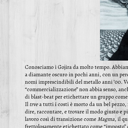
Conosciamo i Gojira da molto tempo. Abbiamo 
a diamante oscuro in pochi anni, con un perco
nomi imprescindibili del metallo anni ’00. V
“commercializzazione” non abbia senso, anche 
di blast-beat per etichettare un gruppo come v
Il
trve
a tutti i costi è morto da un bel pezzo
dire, raccontare, e trovare il modo giusto e pi
lavoro così di transizione come
Magma
, il q
frettolosamente etichettato come “imposto” d