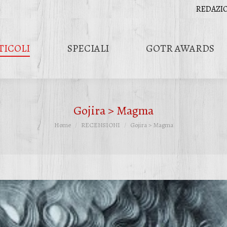
REDAZI
TICOLI
SPECIALI
GOTR AWARDS
Gojira > Magma
Tu sei qui:
Home
RECENSIONI
Gojira > Magma