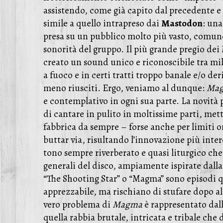
assistendo, come già capito dal precedente e
simile a quello intrapreso dai
Mastodon
: una
presa su un pubblico molto più vasto, comunq
sonorità del gruppo. Il più grande pregio dei 
creato un sound unico e riconoscibile tra mill
a fuoco e in certi tratti troppo banale e/o der
meno riusciti. Ergo, veniamo al dunque:
Ma
e contemplativo in ogni sua parte. La novità 
di cantare in pulito in moltissime parti, met
fabbrica da sempre – forse anche per limiti 
buttar via, risultando l’innovazione più inte
tono sempre riverberato e quasi liturgico c
generali del disco, ampiamente ispirate dall
“The Shooting Star” o “Magma” sono episodi 
apprezzabile, ma rischiano di stufare dopo al
vero problema di
Magma
è rappresentato dall
quella rabbia brutale, intricata e tribale che