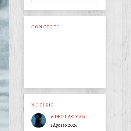
C O N C E R T I
N O T I Z I E
VIDEO NASTY #21
1 Agosto 2026