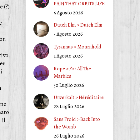
PAIN THAT ORBITS LIFE
e (?)
5 Agosto 2026
a
e
Dutch Elm > Dutch Elm
3 Agosto 2026
non
Tyrannus > Mournhold
tivo
1 Agosto 2026
er
Rope > For All The
i
Marbles
30 Luglio 2026
n
Unverkalt > Héréditaire
ome
28 Luglio 2026
mato
Sans Froid > Back Into
 il
the Womb
26 Luglio 2026