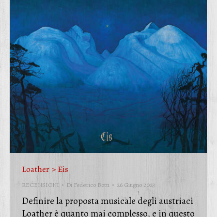
Loather > Eis
RECENSIONI
Di
Federico Botti
26 Giugno 2023
Definire la proposta musicale degli austriaci
Loather è quanto mai complesso, e in questo