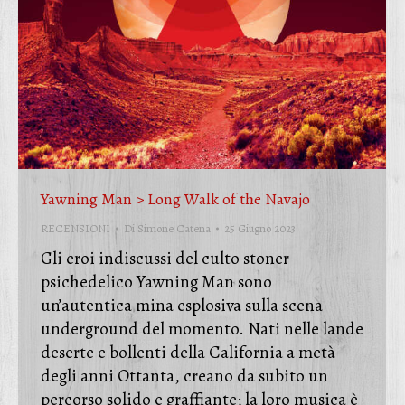
Yawning Man > Long Walk of the Navajo
RECENSIONI
Di
Simone Catena
25 Giugno 2023
Gli eroi indiscussi del culto stoner
psichedelico Yawning Man sono
un’autentica mina esplosiva sulla scena
underground del momento. Nati nelle lande
deserte e bollenti della California a metà
degli anni Ottanta, creano da subito un
percorso solido e graffiante; la loro musica è