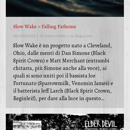
Slow Wake > Falling Fathoms
RECENSIONI
Di
Federico Botti
24 Giugno 2023
Slow Wake è un progetto nato a Cleveland,
Ohio, dalle menti di Dan Simone (Black
Spirit Crown) e Matt Merchant (entrambi
chitarra, più Simone anche alla voce), ai
quali si sono uniti poi il bassista Joe
Fortunato (Sparrowmilk, Venomin James) e
il batterista Jeff Larch (Black Spirit Crown,
Reginleif), per dare alla luce in questo…