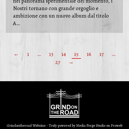
nel panorama sperimentale del momento, i
Nostri tornano con grande orgoglio e
ambizione con un nuovo album dal titolo
A…
←
1
…
13
14
15
16
17
…
27
→
Grindontheroad Webzine - Truly powered by
Media Forge Studio
on
Proweb