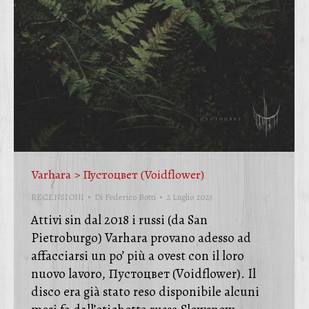
Varhara > Пустоцвет (Voidflower)
RECENSIONI
Di
Federico Botti
2 Luglio 2023
Attivi sin dal 2018 i russi (da San
Pietroburgo) Varhara provano adesso ad
affacciarsi un po’ più a ovest con il loro
nuovo lavoro, П​​​у​​​с​​​т​​​о​​​ц​​​в​​​е​​​т (Voidflower). Il
disco era già stato reso disponibile alcuni