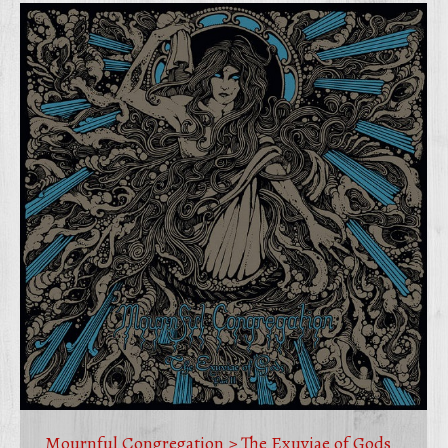
Mournful Congregation > The Exuviae of Gods