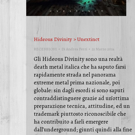
Hideous Divinity > Unextinct
RECENSIONI
Di
Andrea Ferri
21 Marzo 2024
Gli Hideous Divinity sono una realtà
death metal italica che ha saputo farsi
rapidamente strada nel panorama
extreme metal prima nazionale, poi
globale: sin dagli esordi si sono saputi
contraddistinguere grazie ad un’ottima
preparazione tecnica, attitudine, ed un
trademark piuttosto riconoscibile che
ha contribuito a farli emergere
dall’underground; giunti quindi alla fine