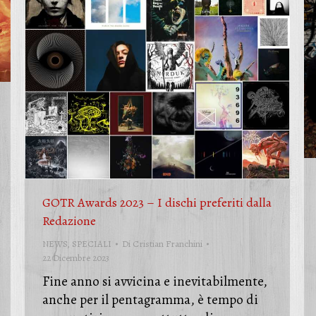
GOTR Awards 2023 – I dischi preferiti dalla
Redazione
NEWS
,
SPECIALI
Di
Cristian Franchini
22 Dicembre 2023
Fine anno si avvicina e inevitabilmente,
anche per il pentagramma, è tempo di