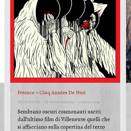
Potence > Cinq Années De Nuit
RECENSIONI
Di
Davide Brioschi
31 Marzo 2024
Sembrano oscuri cosmonauti usciti
dall’ultimo film di Villeneuve quelli che
si affacciano sulla copertina del terzo