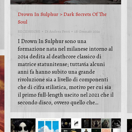
Drown In Sulphur > Dark Secrets Of The
Soul
RECENSIONI
Di
Andrea Ferri
18 Gennaio 2024
I Drown In Sulphur sono una
formazione nata nel milanese intorno al
2014 dedita al deathcore classico di
matrice statunitense; tuttavia alcuni
anni fa hanno subito una grande
rivoluzione sia a livello di componenti
che di cifra stilistica, motivo per cui sia
il primo full-length uscito nel 2021 che il
secondo disco, ovvero quello che…