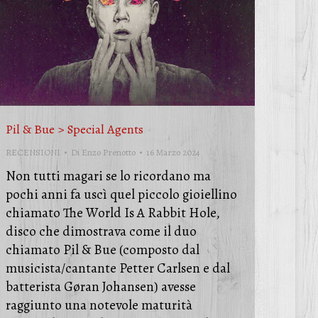
Pil & Bue > Special Agents
RECENSIONI
Di
Enzo Prenotto
16 Marzo 2024
Non tutti magari se lo ricordano ma
pochi anni fa uscì quel piccolo gioiellino
chiamato The World Is A Rabbit Hole,
disco che dimostrava come il duo
chiamato Pil & Bue (composto dal
musicista/cantante Petter Carlsen e dal
batterista Gøran Johansen) avesse
raggiunto una notevole maturità