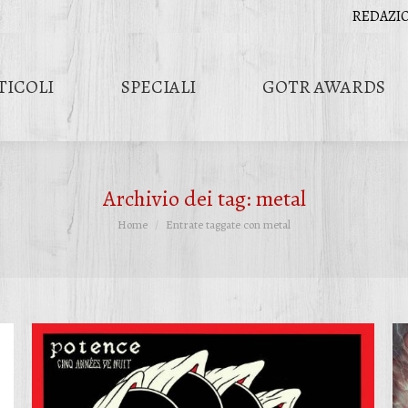
REDAZI
TICOLI
SPECIALI
GOTR AWARDS
Archivio dei tag:
metal
Tu sei qui:
Home
Entrate taggate con metal