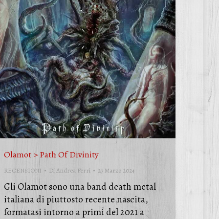
Olamot > Path Of Divinity
RECENSIONI
Di
Andrea Ferri
27 Marzo 2024
Gli Olamot sono una band death metal
italiana di piuttosto recente nascita,
formatasi intorno a primi del 2021 a