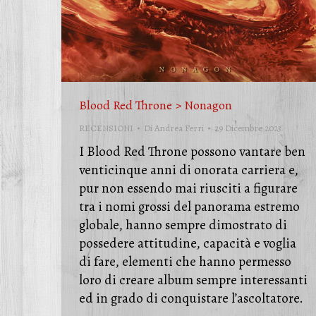
Blood Red Throne > Nonagon
RECENSIONI
Di
Andrea Ferri
29 Dicembre 2023
I Blood Red Throne possono vantare ben
venticinque anni di onorata carriera e,
pur non essendo mai riusciti a figurare
tra i nomi grossi del panorama estremo
globale, hanno sempre dimostrato di
possedere attitudine, capacità e voglia
di fare, elementi che hanno permesso
loro di creare album sempre interessanti
ed in grado di conquistare l’ascoltatore.