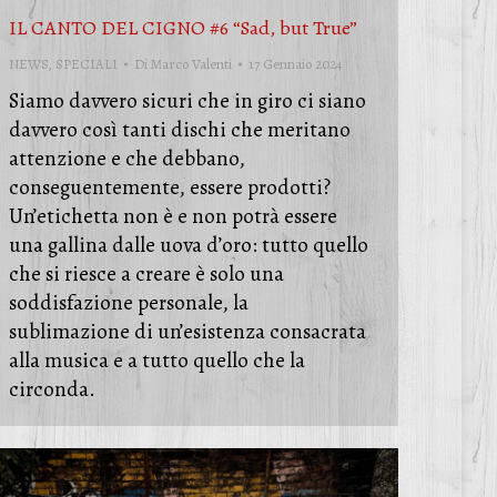
IL CANTO DEL CIGNO #6 “Sad, but True”
NEWS
,
SPECIALI
Di
Marco Valenti
17 Gennaio 2024
Siamo davvero sicuri che in giro ci siano
davvero così tanti dischi che meritano
attenzione e che debbano,
conseguentemente, essere prodotti?
Un’etichetta non è e non potrà essere
una gallina dalle uova d’oro: tutto quello
che si riesce a creare è solo una
soddisfazione personale, la
sublimazione di un’esistenza consacrata
alla musica e a tutto quello che la
circonda.