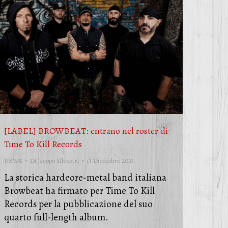
[LABEL] BROWBEAT: entrano nel roster di
Time To Kill Records
NEWS
Di
Jacopo Silvestri
13 Dicembre 2023
La storica hardcore-metal band italiana
Browbeat ha firmato per Time To Kill
Records per la pubblicazione del suo
quarto full-length album.