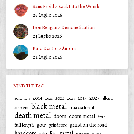
Sans Froid > Back Into the Womb
26 Luglio 2026
Iron Reagan > Demonetization
24 Luglio 2026
Buio Dentro > Aurora
22 Luglio 2026
MIND THE TAG
2025
2014
2022
2024
2021
2023
album
2012
2013
black metal
ambient
brutal death metal
death metal
doom
doom metal
drone
gotr
grind on the road
full length
grindcore
hardcore
metal
live
italia
metalcore
milano