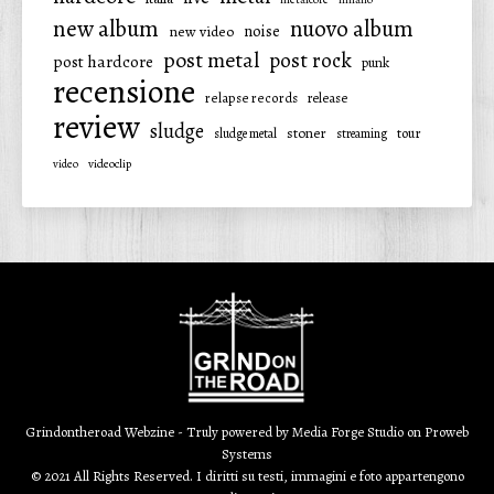
new album
nuovo album
noise
new video
post metal
post rock
post hardcore
punk
recensione
relapse records
release
review
sludge
stoner
tour
sludge metal
streaming
video
videoclip
Grindontheroad Webzine - Truly powered by
Media Forge Studio
on
Proweb
Systems
© 2021 All Rights Reserved. I diritti su testi, immagini e foto appartengono