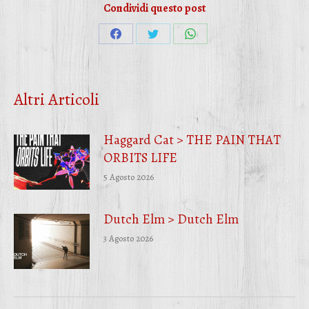
Condividi questo post
Condividi
Condividi
Condividi
su
su
su
Facebook
Twitter
WhatsApp
Altri Articoli
Haggard Cat > THE PAIN THAT
ORBITS LIFE
5 Agosto 2026
Dutch Elm > Dutch Elm
3 Agosto 2026