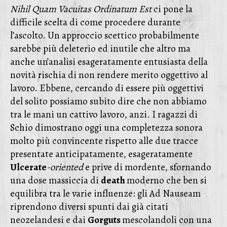
Nihil Quam Vacuitas Ordinatum Est
ci pone la
difficile scelta di come procedere durante
l’ascolto. Un approccio scettico probabilmente
sarebbe più deleterio ed inutile che altro ma
anche un’analisi esageratamente entusiasta della
novità rischia di non rendere merito oggettivo al
lavoro. Ebbene, cercando di essere più oggettivi
del solito possiamo subito dire che non abbiamo
tra le mani un cattivo lavoro, anzi. I ragazzi di
Schio dimostrano oggi una completezza sonora
molto più convincente rispetto alle due tracce
presentate anticipatamente, esageratamente
Ulcerate
-oriented
e prive di mordente, sfornando
una dose massiccia di
death
moderno che ben si
equilibra tra le varie influenze: gli Ad Nauseam
riprendono diversi spunti dai già citati
neozelandesi e dai
Gorguts
mescolandoli con una