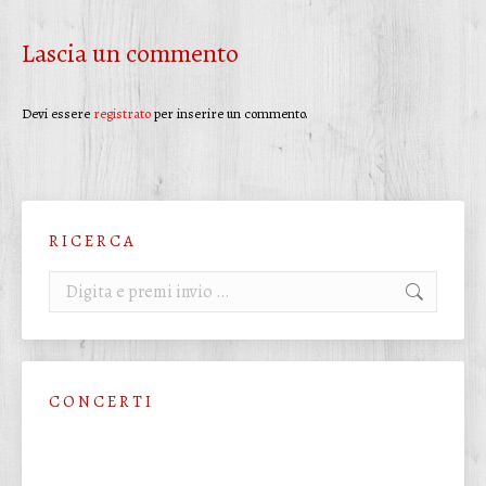
Lascia un commento
Devi essere
registrato
per inserire un commento.
R I C E R C A
Cerca:
C O N C E R T I