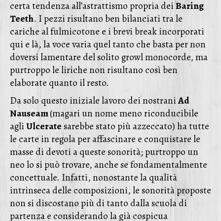
certa tendenza all’astrattismo propria dei
Baring
Teeth
. I pezzi risultano ben bilanciati tra le
cariche al fulmicotone e i brevi break incorporati
qui e là, la voce varia quel tanto che basta per non
doversi lamentare del solito growl monocorde, ma
purtroppo le liriche non risultano così ben
elaborate quanto il resto.
Da solo questo iniziale lavoro dei nostrani
Ad
Nauseam
(magari un nome meno riconducibile
agli
Ulcerate
sarebbe stato più azzeccato) ha tutte
le carte in regola per affascinare e conquistare le
masse di devoti a queste sonorità; purtroppo un
neo lo si può trovare, anche se fondamentalmente
concettuale. Infatti, nonostante la qualità
intrinseca delle composizioni, le sonorità proposte
non si discostano più di tanto dalla scuola di
partenza e considerando la già cospicua