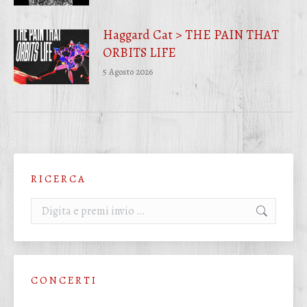
Haggard Cat > THE PAIN THAT
ORBITS LIFE
5 Agosto 2026
R I C E R C A
Cerca:
C O N C E R T I