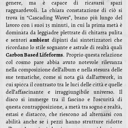
genere, ma è capace di ricavarsi spazi
ragguardevoli. La chiara constatazione di ciò si
trova in “Cascading Waves”, brano più lungo del
lavoro con i suoi 15 minuti, in cui la prima metà è
dominata da leggiadre plettrate di chitarra pulita
e sentori
ambient
dipinti dai sintetizzatori che
ricordano lo stile sognante e astrale di realtà quali
Carbon Based Lifeforms
. Proprio questa relazione
col cosmo pare abbia avuto notevole rilevanza
nella composizione dell’album e nella stesura delle
sue tematiche, come si nota già dall’artwork, in
cui spicca il contrasto tra le luci delle città e quelle
dell’affascinante e irraggiungibile universo. Il
disco si immerge tra il fascino e l’oscurità di
questa contrapposizione, a metà tra sogno e realtà,
estasi e distacco, che riescono ad alternarsi con
abilità anche se i pezzi hanno strutture ridotte