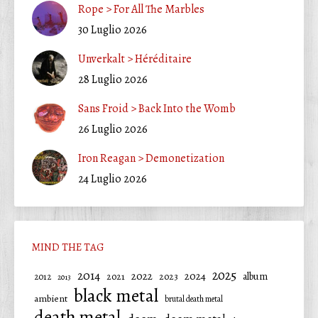
Rope > For All The Marbles
30 Luglio 2026
Unverkalt > Héréditaire
28 Luglio 2026
Sans Froid > Back Into the Womb
26 Luglio 2026
Iron Reagan > Demonetization
24 Luglio 2026
MIND THE TAG
2025
2014
2022
2024
2021
2023
album
2012
2013
black metal
ambient
brutal death metal
death metal