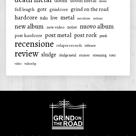
doom
doom metal
drone
gotr
grind on the road
full length
grindcore
hardcore
metal
live
italia
metalcore
milano
new album
nuovo album
noise
new video
post metal
post rock
post hardcore
punk
recensione
relapse records
release
review
sludge
stoner
tour
sludge metal
streaming
video
videoclip