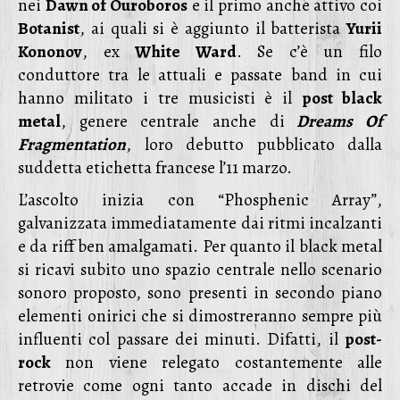
nei
Dawn of Ouroboros
e il primo anche attivo coi
Botanist
, ai quali si è aggiunto il batterista
Yurii
Kononov
, ex
White Ward
. Se c’è un filo
conduttore tra le attuali e passate band in cui
hanno militato i tre musicisti è il
post black
metal
, genere centrale anche di
Dreams Of
Fragmentation
, loro debutto pubblicato dalla
suddetta etichetta francese l’11 marzo.
L’ascolto inizia con “Phosphenic Array”,
galvanizzata immediatamente dai ritmi incalzanti
e da riff ben amalgamati. Per quanto il black metal
si ricavi subito uno spazio centrale nello scenario
sonoro proposto, sono presenti in secondo piano
elementi onirici che si dimostreranno sempre più
influenti col passare dei minuti. Difatti, il
post-
rock
non viene relegato costantemente alle
retrovie come ogni tanto accade in dischi del