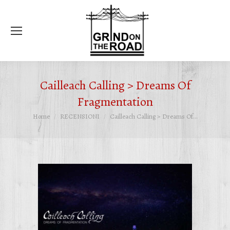
Ce
Cailleach Calling > Dreams Of
Fragmentation
Tu sei qui:
Home
RECENSIONI
Cailleach Calling > Dreams Of…