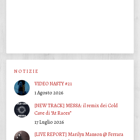
N O T I Z I E
VIDEO NASTY #21
1 Agosto 2026
[NEW TRACK] MESSA: il remix dei Cold
Cave di “At Races”
17 Luglio 2026
[LIVE REPORT] Marilyn Manson @ Ferrara