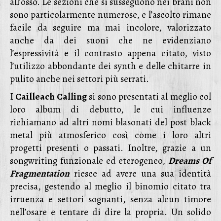
all’osso. Le sezioni che si susseguono nei brani non
sono particolarmente numerose, e l’ascolto rimane
facile da seguire ma mai incolore, valorizzato
anche da dei suoni che ne evidenziano
l’espressività e il contrasto appena citato, visto
l’utilizzo abbondante dei synth e delle chitarre in
pulito anche nei settori più serrati.
I
Cailleach Calling
si sono presentati al meglio col
loro album di debutto, le cui influenze
richiamano ad altri nomi blasonati del post black
metal più atmosferico così come i loro altri
progetti presenti o passati. Inoltre, grazie a un
songwriting funzionale ed eterogeneo,
Dreams Of
Fragmentation
riesce ad avere una sua identità
precisa, gestendo al meglio il binomio citato tra
irruenza e settori sognanti, senza alcun timore
nell’osare e tentare di dire la propria. Un solido