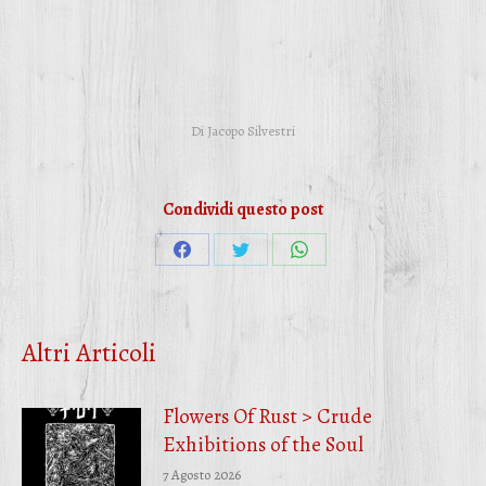
Di
Jacopo Silvestri
Condividi questo post
Condividi
Condividi
Condividi
su
su
su
Facebook
Twitter
WhatsApp
Altri Articoli
Flowers Of Rust > Crude
Exhibitions of the Soul
7 Agosto 2026