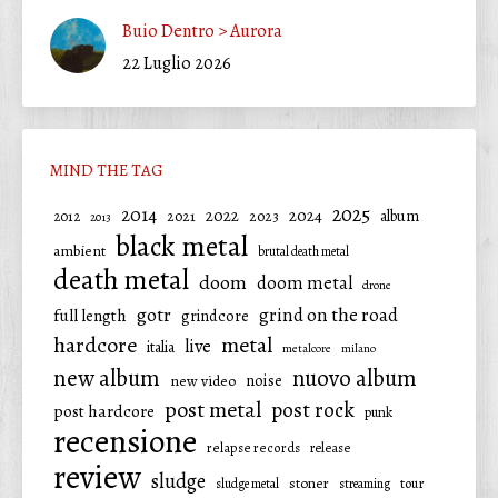
Buio Dentro > Aurora
22 Luglio 2026
MIND THE TAG
2025
2014
2022
2024
2021
2023
album
2012
2013
black metal
ambient
brutal death metal
death metal
doom
doom metal
drone
gotr
grind on the road
full length
grindcore
hardcore
metal
live
italia
metalcore
milano
new album
nuovo album
noise
new video
post metal
post rock
post hardcore
punk
recensione
relapse records
release
review
sludge
stoner
tour
sludge metal
streaming