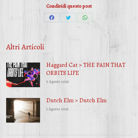
Condividi questo post
Condividi
Condividi
Condividi
su
su
su
Facebook
Twitter
WhatsApp
Altri Articoli
Haggard Cat > THE PAIN THAT
ORBITS LIFE
5 Agosto 2026
Dutch Elm > Dutch Elm
3 Agosto 2026