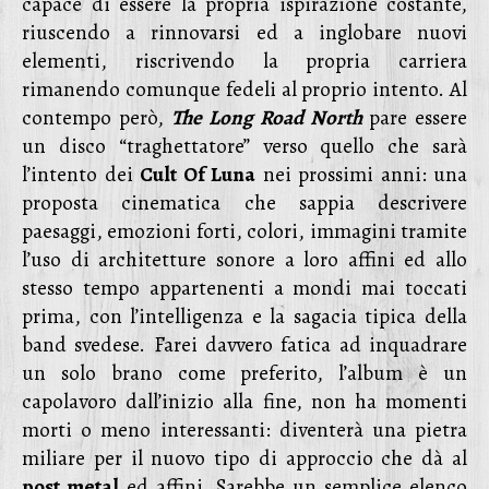
capace di essere la propria ispirazione costante,
riuscendo a rinnovarsi ed a inglobare nuovi
elementi, riscrivendo la propria carriera
rimanendo comunque fedeli al proprio intento. Al
contempo però,
The Long Road North
pare essere
un disco “traghettatore” verso quello che sarà
l’intento dei
Cult Of Luna
nei prossimi anni: una
proposta cinematica che sappia descrivere
paesaggi, emozioni forti, colori, immagini tramite
l’uso di architetture sonore a loro affini ed allo
stesso tempo appartenenti a mondi mai toccati
prima, con l’intelligenza e la sagacia tipica della
band svedese. Farei davvero fatica ad inquadrare
un solo brano come preferito, l’album è un
capolavoro dall’inizio alla fine, non ha momenti
morti o meno interessanti: diventerà una pietra
miliare per il nuovo tipo di approccio che dà al
post metal
ed affini. Sarebbe un semplice elenco