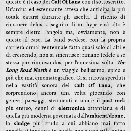
questo è il caso dei
Cult Of Luna
con il sottoscritto.
Un’ardua ed estenuante attesa che anticipa la più
totale catarsi durante gli ascolti. Il rischio di
rimanere delusi a seguito di un hype così alto è
sempre dietro l’angolo ma, ovviamente, non è
questo il caso. La band svedese, con la propria
carriera ormai ventennale fatta quasi solo di alti e
di crescendo, non si smentisce: rimane fedele a sé
stessa pur rinnovandosi per l’ennesima volta.
The
Long Road North
è un viaggio bellissimo, epico e
più che mai cinematografico. Ci si ritrova sperduti
nella vastità sonora dei
Cult Of Luna
, che
sorprendono ancora una volta giocando con
generi, paesaggi, strumenti e suoni: il
post rock
più etereo, cenni di
elettronica
ottantiana e di
quella più moderna governata dall’
ambient
/
drone
,
lo
sludge
più crudo a cui abbiano mai fatto