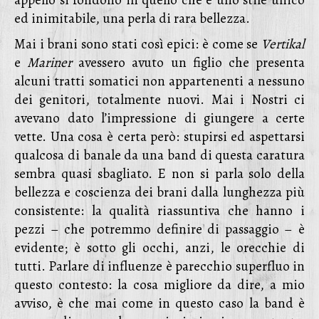
appello si fondono in quello che è uno stile unico
ed inimitabile, una perla di rara bellezza.
Mai i brani sono stati così epici: è come se
Vertikal
e
Mariner
avessero avuto un figlio che presenta
alcuni tratti somatici non appartenenti a nessuno
dei genitori, totalmente nuovi. Mai i Nostri ci
avevano dato l’impressione di giungere a certe
vette. Una cosa è certa però: stupirsi ed aspettarsi
qualcosa di banale da una band di questa caratura
sembra quasi sbagliato. E non si parla solo della
bellezza e coscienza dei brani dalla lunghezza più
consistente: la qualità riassuntiva che hanno i
pezzi – che potremmo definire di passaggio – è
evidente; è sotto gli occhi, anzi, le orecchie di
tutti. Parlare di influenze è parecchio superfluo in
questo contesto: la cosa migliore da dire, a mio
avviso, è che mai come in questo caso la band è