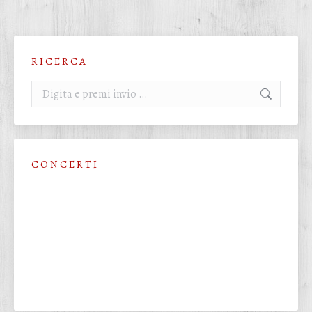
R I C E R C A
Cerca:
C O N C E R T I