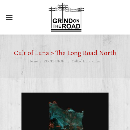
Ce
Cult of Luna > The Long Road North
Tu sei qui:
Home
RECENSIONI
Cult of Luna > The…