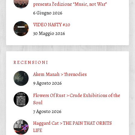
presenta l’edizione “Music, not War”
6 Giugno 2026
VIDEO NASTY #20
30 Maggio 2026
R E C E N S I O N I
Akem Manah > Threnodies
9 Agosto 2026
Flowers Of Rust > Crude Exhibitions of the
Soul
7 Agosto 2026
Haggard Cat > THE PAIN THAT ORBITS
LIFE