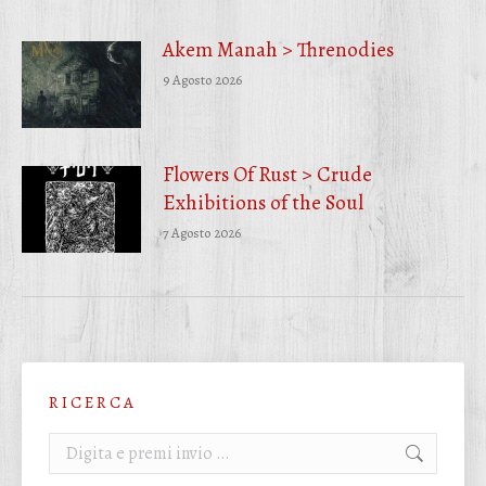
Akem Manah > Threnodies
9 Agosto 2026
Flowers Of Rust > Crude
Exhibitions of the Soul
7 Agosto 2026
R I C E R C A
Cerca: