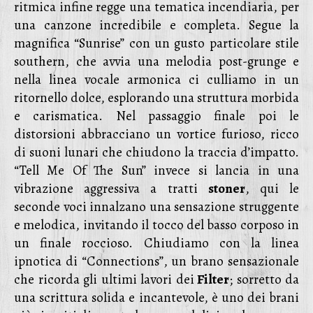
ritmica infine regge una tematica incendiaria, per
una canzone incredibile e completa. Segue la
magnifica “Sunrise” con un gusto particolare stile
southern, che avvia una melodia post-grunge e
nella linea vocale armonica ci culliamo in un
ritornello dolce, esplorando una struttura morbida
e carismatica. Nel passaggio finale poi le
distorsioni abbracciano un vortice furioso, ricco
di suoni lunari che chiudono la traccia d’impatto.
“Tell Me Of The Sun” invece si lancia in una
vibrazione aggressiva a tratti
stoner
, qui le
seconde voci innalzano una sensazione struggente
e melodica, invitando il tocco del basso corposo in
un finale roccioso. Chiudiamo con la linea
ipnotica di “Connections”, un brano sensazionale
che ricorda gli ultimi lavori dei
Filter
; sorretto da
una scrittura solida e incantevole, è uno dei brani