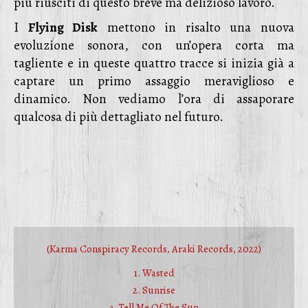
più riusciti di questo breve ma delizioso lavoro.
I
Flying Disk
mettono in risalto una nuova
evoluzione sonora, con un’opera corta ma
tagliente e in queste quattro tracce si inizia già a
captare un primo assaggio meraviglioso e
dinamico. Non vediamo l’ora di assaporare
qualcosa di più dettagliato nel futuro.
(Karma Conspiracy Records, Araki Records, 2022)
1. Wasted
2. Sunrise
3. Tell Me Of The Sun