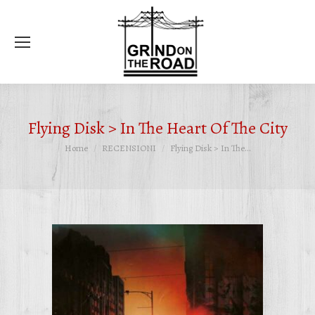
Ce
Flying Disk > In The Heart Of The City
Tu sei qui:
Home
RECENSIONI
Flying Disk > In The…