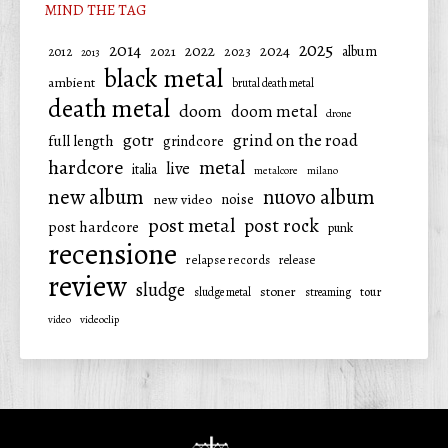
MIND THE TAG
2025
2014
2022
2024
2021
2023
album
2012
2013
black metal
ambient
brutal death metal
death metal
doom
doom metal
drone
gotr
grind on the road
full length
grindcore
hardcore
metal
live
italia
metalcore
milano
new album
nuovo album
noise
new video
post metal
post rock
post hardcore
punk
recensione
relapse records
release
review
sludge
stoner
tour
sludge metal
streaming
video
videoclip