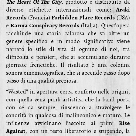
The Heart Of The City
, prodotto e distribuito da
diverse etichette internazionali come:
Araki
Records
(Francia)
Forbidden Place Records
(USA)
e
Karma Conspiracy Records
(Italia). Quest’opera
racchiude una storia calorosa che va oltre un
genere specifico e in modo significativo viene
narrato lo stile di vita di ognuno di noi, tra
difficoltà e pensieri, che si accumulano durante
giornate frenetiche. Il risultato è una colonna
sonora cinematografica, che si accende passo dopo
passo di una qualità preziosa.
“Wasted” in apertura cerca conforto nelle origini,
con quella vena punk artistica che la band porta
con sé da sempre, riuscendo a stravolgere le
sonorità in qualcosa di malinconico e maturo. Le
influenze avvicinano l’ascolto ai primi
Rise
Against
, con un testo liberatorio e stupendo, la