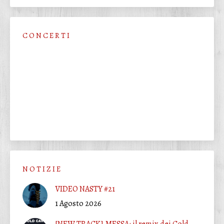
C O N C E R T I
N O T I Z I E
VIDEO NASTY #21
1 Agosto 2026
[NEW TRACK] MESSA: il remix dei Cold