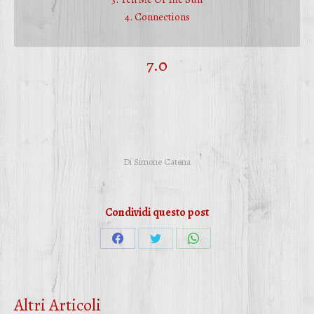
4. Connections
7.0
Di
Simone Catena
Condividi questo post
Condividi
Condividi
Condividi
su
su
su
Facebook
Twitter
WhatsApp
Altri Articoli