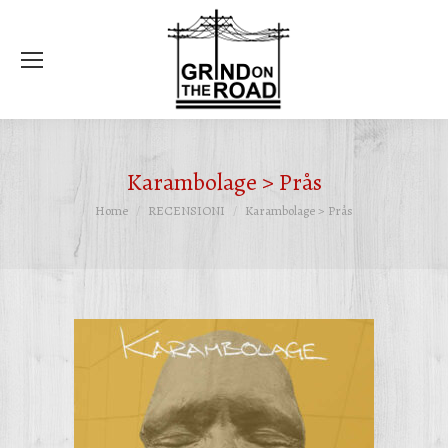
Ce
Karambolage > Prås
Tu sei qui:
Home
RECENSIONI
Karambolage > Prås