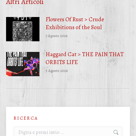
Altri Articoli
Flowers Of Rust > Crude
Exhibitions of the Soul
7 Agosto 2026
Haggard Cat > THE PAIN THAT
ORBITS LIFE
5 Agosto 2026
R I C E R C A
Cerca: