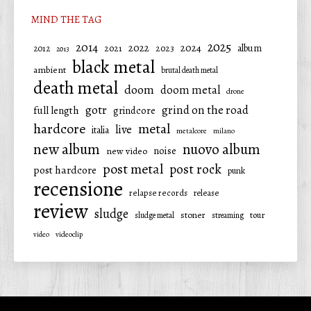
MIND THE TAG
2025
2014
2022
2024
2021
2023
album
2012
2013
black metal
ambient
brutal death metal
death metal
doom
doom metal
drone
gotr
grind on the road
full length
grindcore
hardcore
metal
live
italia
metalcore
milano
new album
nuovo album
noise
new video
post metal
post rock
post hardcore
punk
recensione
relapse records
release
review
sludge
stoner
tour
sludge metal
streaming
video
videoclip