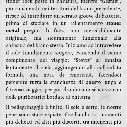
stoner rock posto in chiusura, mentre “Gestalt”,
pur rimanendo nei territori del brano precedente,
riesce ad introdurre un serrato groove di batteria,
prima di sfociare in un rallentamento
stoner
metal
pregno di fuzz, non incredibilmente
originale, ma sicuramente funzionale alla
chiusura del brano stesso. Iniziamo ad intravedere
il sole timidamente sorgere, evincendo il vicino
compimento del viaggio: “Støvet” si innalza
lentamente al cielo, aggiungendo alla collaudata
formula una nota di emotività, facendoci
percepire tutta la stanchezza di questo lungo e
faticoso viaggio, per poi chiudersi in sé stesso con
delle purificatrici bordate di chitarra.
Il pellegrinaggio è finito, il sole è sorto, le nostre
pene sono state espiate. Oscillando tra momenti
più delicati ed altri più distorti, tra momenti più