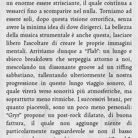
un enorme essere strisciante, il quale continua a
vessarci fino a scomparire nel nulla. Torniamo ad
essere soli, dopo questa visione orrorifica, senza
avere la minima idea di dove dirigerci. La bellezza
della musica strumentale è anche questa, lasciare
libero l’ascoltare di creare le proprie immagini
mentali. Arriviamo dunque a “Flab”: un lungo e
sbieco breakdown che serpeggia attorno a noi,
mescolando un dissonante groove ad un riffing
sabbatiano, rallentando ulteriormente la nostra
progressione in questo lungo viaggio sonoro, il
quale virerà verso sonorità più atmosferiche, ma
soprattutto meno ritmiche. I successivi brani, per
quanto piacevoli, sono un poco meno personali:
“Gryr” propone un post-rock dilatato, di buona
fattura, il quale non aggiunge niente di
particolarmente ragguardevole se non il basso