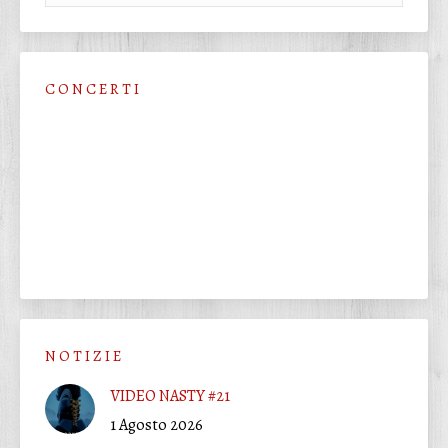
C O N C E R T I
N O T I Z I E
VIDEO NASTY #21
1 Agosto 2026