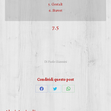
5. Gestalt
6. Støvet
7.5
Di
Paolo Giannini
Condividi questo post
Condividi
Condividi
Condividi
su
su
su
Facebook
Twitter
WhatsApp