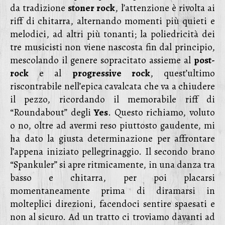
da tradizione
stoner rock
, l’attenzione è rivolta ai
riff di chitarra, alternando momenti più quieti e
melodici, ad altri più tonanti; la poliedricità dei
tre musicisti non viene nascosta fin dal principio,
mescolando il genere sopracitato assieme al
post-
rock
e al
progressive rock
, quest’ultimo
riscontrabile nell’epica cavalcata che va a chiudere
il pezzo, ricordando il memorabile riff di
“Roundabout” degli
Yes
. Questo richiamo, voluto
o no, oltre ad avermi reso piuttosto gaudente, mi
ha dato la giusta determinazione per affrontare
l’appena iniziato pellegrinaggio. Il secondo brano
“Spankuler” si apre ritmicamente, in una danza tra
basso e chitarra, per poi placarsi
momentaneamente prima di diramarsi in
molteplici direzioni, facendoci sentire spaesati e
non al sicuro. Ad un tratto ci troviamo davanti ad