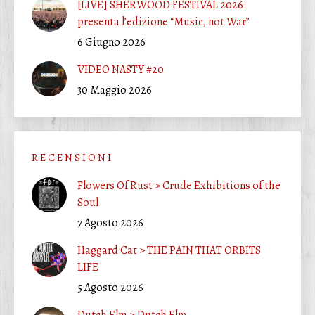
[LIVE] SHERWOOD FESTIVAL 2026:
presenta l’edizione “Music, not War”
6 Giugno 2026
VIDEO NASTY #20
30 Maggio 2026
R E C E N S I O N I
Flowers Of Rust > Crude Exhibitions of the
Soul
7 Agosto 2026
Haggard Cat > THE PAIN THAT ORBITS
LIFE
5 Agosto 2026
Dutch Elm > Dutch Elm