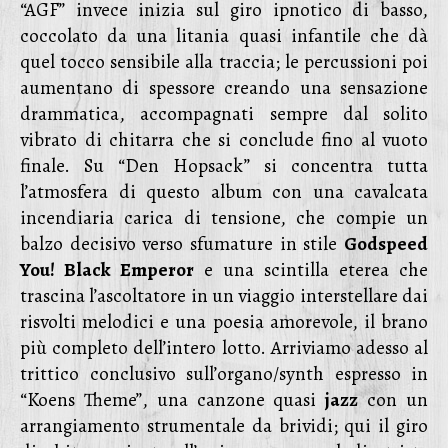
“AGF” invece inizia sul giro ipnotico di basso,
coccolato da una litania quasi infantile che dà
quel tocco sensibile alla traccia; le percussioni poi
aumentano di spessore creando una sensazione
drammatica, accompagnati sempre dal solito
vibrato di chitarra che si conclude fino al vuoto
finale. Su “Den Hopsack” si concentra tutta
l’atmosfera di questo album con una cavalcata
incendiaria carica di tensione, che compie un
balzo decisivo verso sfumature in stile
Godspeed
You! Black Emperor
e una scintilla eterea che
trascina l’ascoltatore in un viaggio interstellare dai
risvolti melodici e una poesia amorevole, il brano
più completo dell’intero lotto. Arriviamo adesso al
trittico conclusivo sull’organo/synth espresso in
“Koens Theme”, una canzone quasi
jazz
con un
arrangiamento strumentale da brividi; qui il giro