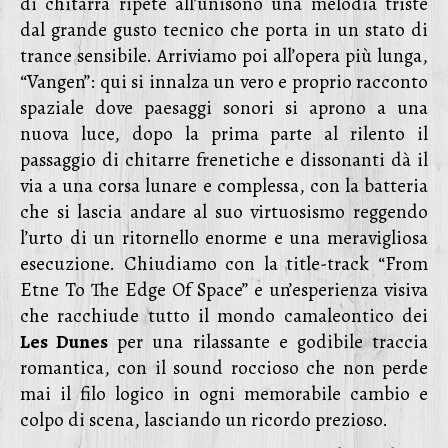
di chitarra ripete all’unisono una melodia triste
dal grande gusto tecnico che porta in un stato di
trance sensibile. Arriviamo poi all’opera più lunga,
“Vangen”: qui si innalza un vero e proprio racconto
spaziale dove paesaggi sonori si aprono a una
nuova luce, dopo la prima parte al rilento il
passaggio di chitarre frenetiche e dissonanti dà il
via a una corsa lunare e complessa, con la batteria
che si lascia andare al suo virtuosismo reggendo
l’urto di un ritornello enorme e una meravigliosa
esecuzione. Chiudiamo con la title-track “From
Etne To The Edge Of Space” e un’esperienza visiva
che racchiude tutto il mondo camaleontico dei
Les Dunes
per una rilassante e godibile traccia
romantica, con il sound roccioso che non perde
mai il filo logico in ogni memorabile cambio e
colpo di scena, lasciando un ricordo prezioso.