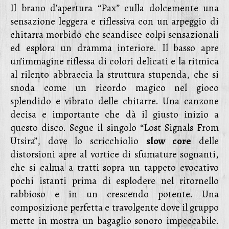
Il brano d’apertura “Pax” culla dolcemente una
sensazione leggera e riflessiva con un arpeggio di
chitarra morbido che scandisce colpi sensazionali
ed esplora un dramma interiore. Il basso apre
un’immagine riflessa di colori delicati e la ritmica
al rilento abbraccia la struttura stupenda, che si
snoda come un ricordo magico nel gioco
splendido e vibrato delle chitarre. Una canzone
decisa e importante che dà il giusto inizio a
questo disco. Segue il singolo “Lost Signals From
Utsira”, dove lo scricchiolio
slow core
delle
distorsioni apre al vortice di sfumature sognanti,
che si calma a tratti sopra un tappeto evocativo
pochi istanti prima di esplodere nel ritornello
rabbioso e in un crescendo potente. Una
composizione perfetta e travolgente dove il gruppo
mette in mostra un bagaglio sonoro impeccabile.