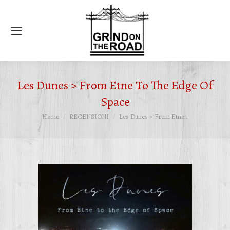
Ce
Les Dunes > From Etne To The Edge Of
Space
Tu sei qui:
Home
RECENSIONI
Les Dunes > From Etne…