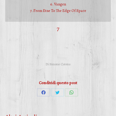
6. Vangen
7. From Etne To The Edge Of Space
7
Di
Simone Catena
Condividi questo post
Condividi
Condividi
Condividi
su
su
su
Facebook
Twitter
WhatsApp