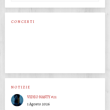
C O N C E R T I
N O T I Z I E
VIDEO NASTY #21
1 Agosto 2026