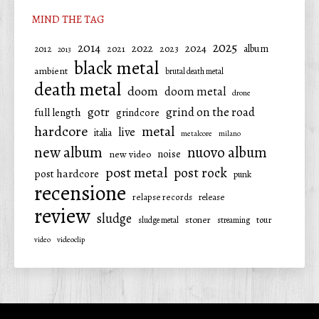
MIND THE TAG
2025
2014
2022
2024
2021
2023
album
2012
2013
black metal
ambient
brutal death metal
death metal
doom
doom metal
drone
gotr
grind on the road
full length
grindcore
hardcore
metal
live
italia
metalcore
milano
new album
nuovo album
noise
new video
post metal
post rock
post hardcore
punk
recensione
relapse records
release
review
sludge
stoner
tour
sludge metal
streaming
video
videoclip