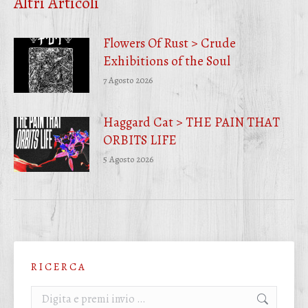
Altri Articoli
Flowers Of Rust > Crude
Exhibitions of the Soul
7 Agosto 2026
Haggard Cat > THE PAIN THAT
ORBITS LIFE
5 Agosto 2026
R I C E R C A
Cerca: