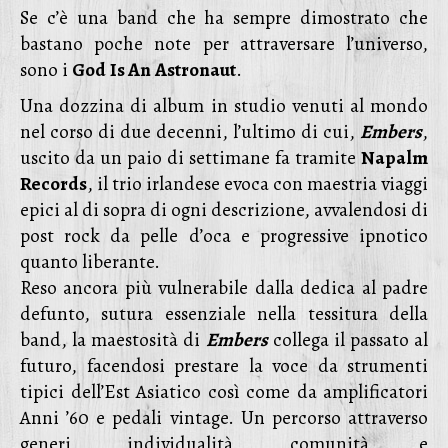
Se c’è una band che ha sempre dimostrato che
bastano poche note per attraversare l’universo,
sono i
God
Is An
Astronaut
.
Una dozzina di album in studio venuti al mondo
nel corso di due decenni, l’ultimo di cui,
Embers
,
uscito da un paio di settimane fa tramite
Napalm
Records
, il trio irlandese evoca con maestria viaggi
epici al di sopra di ogni descrizione, avvalendosi di
post rock da pelle d’oca e progressive ipnotico
quanto liberante.
Reso ancora più vulnerabile dalla dedica al padre
defunto, sutura essenziale nella tessitura della
band, la maestosità di
Embers
collega il passato al
futuro, facendosi prestare la voce da strumenti
tipici dell’Est Asiatico così come da amplificatori
Anni ’60 e pedali vintage. Un percorso attraverso
generi, individualità, comunità e