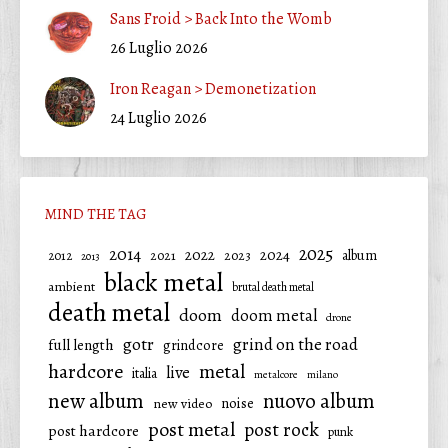
Sans Froid > Back Into the Womb
26 Luglio 2026
Iron Reagan > Demonetization
24 Luglio 2026
MIND THE TAG
2025
2014
2022
2024
2021
2023
album
2012
2013
black metal
ambient
brutal death metal
death metal
doom
doom metal
drone
gotr
grind on the road
full length
grindcore
hardcore
metal
live
italia
metalcore
milano
new album
nuovo album
noise
new video
post metal
post rock
post hardcore
punk