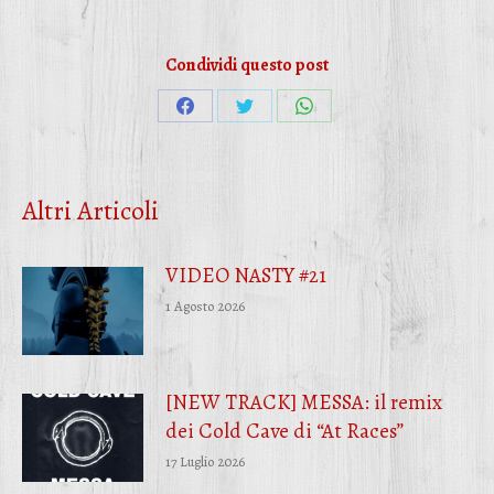
Condividi questo post
Condividi
Condividi
Condividi
su
su
su
Facebook
Twitter
WhatsApp
Altri Articoli
VIDEO NASTY #21
1 Agosto 2026
[NEW TRACK] MESSA: il remix
dei Cold Cave di “At Races”
17 Luglio 2026