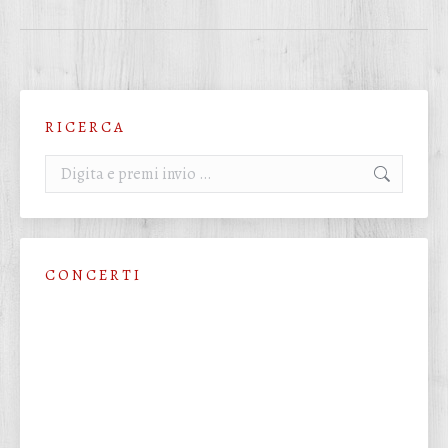
R I C E R C A
Cerca:
C O N C E R T I