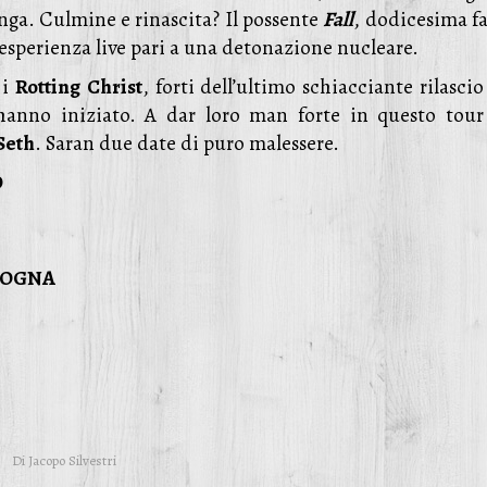
onga. Culmine e rinascita? Il possente
Fall
, dodicesima fa
esperienza live pari a una detonazione nucleare.
 i
Rotting
Christ
, forti dell’ultimo schiacciante rilasci
hanno iniziato. A dar loro man forte in questo tour
Seth
. Saran due date di puro malessere.
O
OLOGNA
Di
Jacopo Silvestri