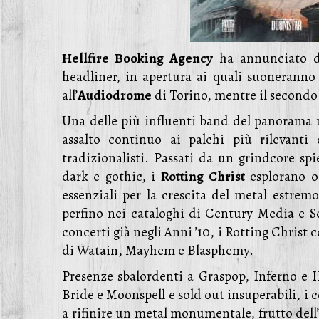
Hellfire Booking Agency
ha annunciato d
headliner, in apertura ai quali suoneranno
all’
Audiodrome
di Torino, mentre il secondo 
Una delle più influenti band del panorama 
assalto continuo ai palchi più rilevanti
tradizionalisti. Passati da un grindcore s
dark e gothic, i
Rotting
Christ
esplorano oc
essenziali per la crescita del metal estre
perfino nei cataloghi di Century Media e Se
concerti già negli Anni ’10, i Rotting Christ 
di Watain, Mayhem e Blasphemy.
Presenze sbalordenti a Graspop, Inferno e 
Bride e Moonspell e sold out insuperabili, i 
a rifinire un metal monumentale, frutto dell’