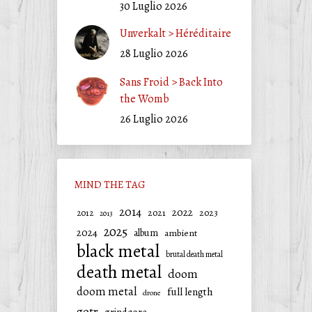
30 Luglio 2026
Unverkalt > Héréditaire
28 Luglio 2026
Sans Froid > Back Into
the Womb
26 Luglio 2026
MIND THE TAG
2014
2022
2021
2023
2012
2013
2025
2024
album
ambient
black metal
brutal death metal
death metal
doom
doom metal
full length
drone
gotr