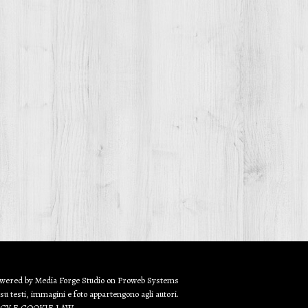
owered by
Media Forge Studio
on
Proweb
Systems
 su testi, immagini e foto appartengono agli autori.
ACY E COOKIE LAW