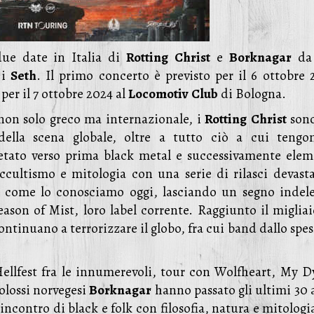
ue date in Italia di
Rotting
Christ
e
Borknagar
da 
 i
Seth
. Il primo concerto è previsto per il 6 ottobre 
per il 7 ottobre 2024 al
Locomotiv
Club
di Bologna.
non solo greco ma internazionale, i
Rotting
Christ
son
 della scena globale, oltre a tutto ciò a cui tengo
pietato verso prima black metal e successivamente elem
cultismo e mitologia con una serie di rilasci devasta
mo come lo conosciamo oggi, lasciando un segno indele
ason of Mist, loro label corrente. Raggiunto il migliai
continuano a terrorizzare il globo, fra cui band dallo spe
Hellfest fra le innumerevoli, tour con Wolfheart, My D
colossi norvegesi
Borknagar
hanno passato gli ultimi 30 
incontro di black e folk con filosofia, natura e mitologi