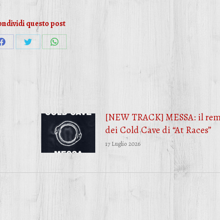
ndividi questo post
Condividi
Condividi
Condividi
su
su
su
Facebook
Twitter
WhatsApp
[NEW TRACK] MESSA: il rem
dei Cold Cave di “At Races”
17 Luglio 2026