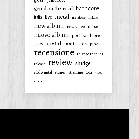
grindcore
hardcore
grind on the road
metal
live
italia
metalcore
milano
new album
noise
new video
nuovo album
post hardcore
post metal
post rock
punk
recensione
relapse records
review
sludge
release
stoner
tour
sludge metal
streaming
video
videoclip