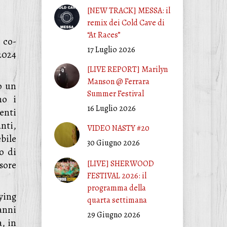
[NEW TRACK] MESSA: il
remix dei Cold Cave di
“At Races”
co-
17 Luglio 2026
2024
[LIVE REPORT] Marilyn
Manson @ Ferrara
o un
Summer Festival
no i
16 Luglio 2026
enti
nti,
VIDEO NASTY #20
bile
30 Giugno 2026
o di
[LIVE] SHERWOOD
ssore
FESTIVAL 2026: il
programma della
ying
quarta settimana
anni
29 Giugno 2026
a, in