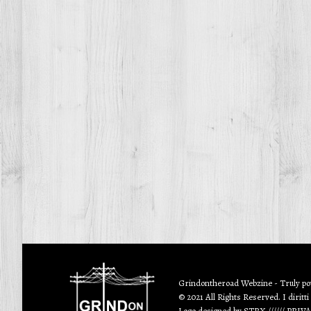
Grindontheroad Webzine - Truly p
© 2021 All Rights Reserved. I diritti
Logo designed by
STRX
//////
PRIV