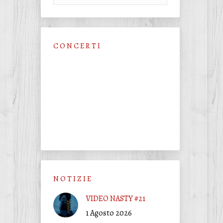
C O N C E R T I
N O T I Z I E
VIDEO NASTY #21
1 Agosto 2026