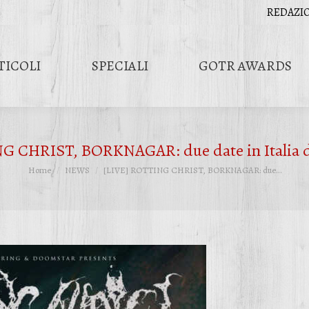
REDAZI
TICOLI
SPECIALI
GOTR AWARDS
G CHRIST, BORKNAGAR: due date in Italia d
Tu sei qui:
Home
NEWS
[LIVE] ROTTING CHRIST, BORKNAGAR: due…