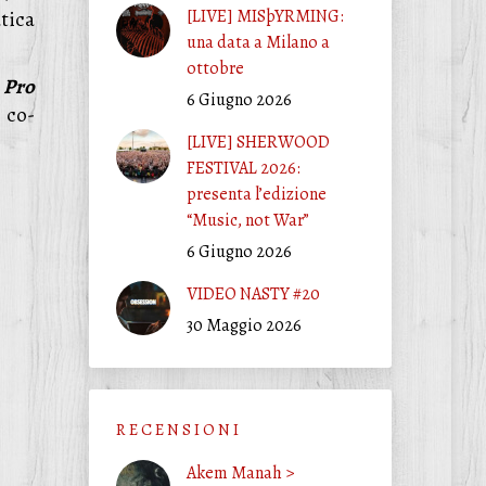
[LIVE] MISþYRMING:
tica
una data a Milano a
ottobre
o
Pro
6 Giugno 2026
 co-
[LIVE] SHERWOOD
FESTIVAL 2026:
presenta l’edizione
“Music, not War”
6 Giugno 2026
VIDEO NASTY #20
30 Maggio 2026
R E C E N S I O N I
Akem Manah >